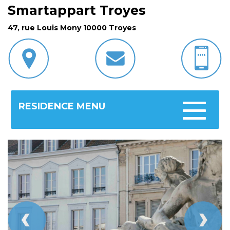
Smartappart Troyes
47, rue Louis Mony 10000 Troyes
RESIDENCE MENU
Toggle
navigatio