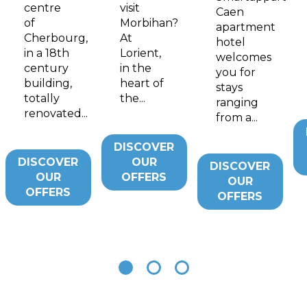
centre
visit
Caen
of
Morbihan?
apartment
Cherbourg,
At
hotel
in a 18th
Lorient,
welcomes
century
in the
you for
building,
heart of
stays
totally
the...
ranging
renovated...
from a...
DISCOVER
DISCOVER
OUR
DISCOVER
OUR
OFFERS
OUR
OFFERS
OFFERS