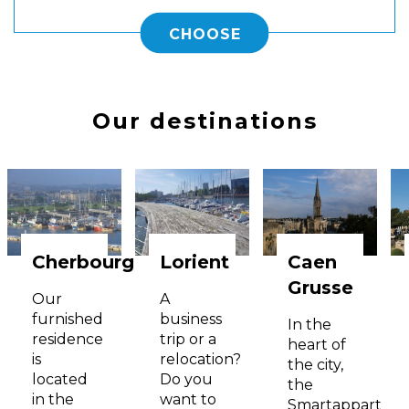
CHOOSE
Our destinations
Cherbourg
Lorient
Caen
Grusse
Our
A
furnished
business
In the
residence
trip or a
heart of
is
relocation?
the city,
located
Do you
the
in the
want to
Smartappart