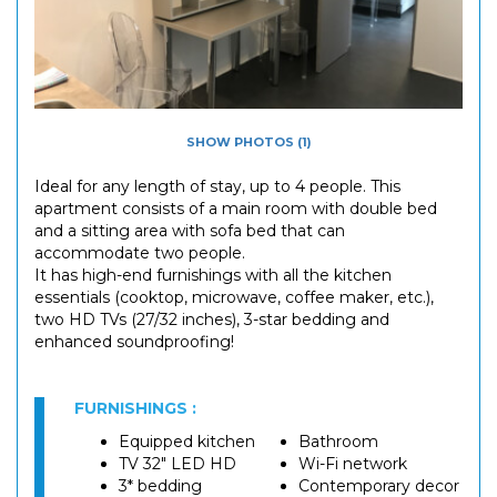
SHOW PHOTOS (1)
Ideal for any length of stay, up to 4 people. This
apartment consists of a main room with double bed
and a sitting area with sofa bed that can
accommodate two people.
It has high-end furnishings with all the kitchen
essentials (cooktop, microwave, coffee maker, etc.),
two HD TVs (27/32 inches), 3-star bedding and
enhanced soundproofing!
FURNISHINGS :
Equipped kitchen
Bathroom
TV 32" LED HD
Wi-Fi network
3* bedding
Contemporary decor