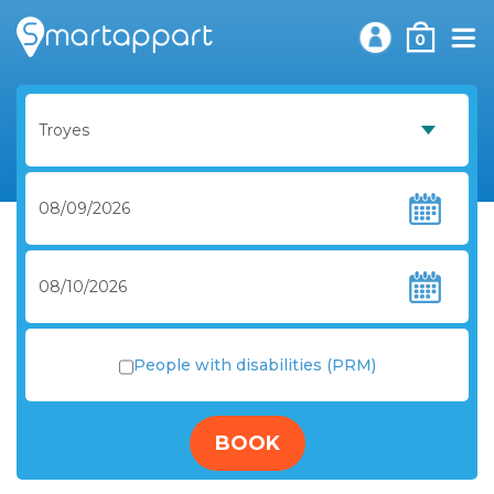
0
People with disabilities (PRM)
BOOK