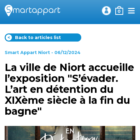
0
<
Back to articles list
Smart Appart Niort
- 06/12/2024
La ville de Niort accueille
l’exposition "S’évader.
L’art en détention du
XIXème siècle à la fin du
bagne"