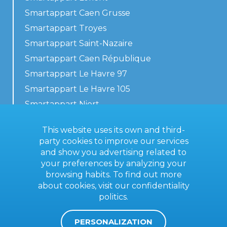
Smartappart Caen Grusse
Smartappart Troyes
Smartappart Saint-Nazaire
Smartappart Caen République
Smartappart Le Havre 97
Smartappart Le Havre 105
Smartappart Niort
Our accommodations
This website uses its own and third-
party cookies to improve our services
and show you advertising related to
your preferences by analyzing your
Contact us
browsing habits. To find out more
General terms
about cookies, visit our
confidentiality
politics
.
Imprint
PERSONALIZATION