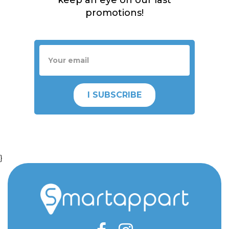
keep an eye on our last
promotions!
I SUBSCRIBE
}