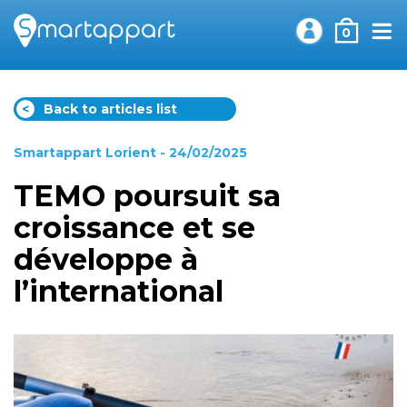
0
<
Back to articles list
Smartappart Lorient
- 24/02/2025
TEMO poursuit sa
croissance et se
développe à
l’international