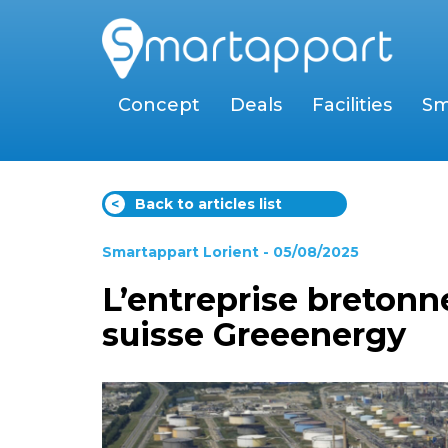
Concept
Deals
Facilities
Sm
<
Back to articles list
Smartappart Lorient
- 05/08/2025
L’entreprise bretonn
suisse Greeenergy