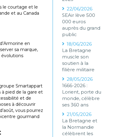
s le courtage et le
22/06/2026
lande et au Canada
SEAir lève 500
000 euros
auprès du grand
public
e d’Armorine en
18/06/2026
nserver sa marque,
La Bretagne
 évolutions
muscle son
soutien à la
filière militaire
28/05/2026
1666-2026 :
e groupe Smartappart
Lorient, porte du
 à pied de la gare et
ssibilité et de
monde, célèbre
hoses à découvrir
ses 360 ans
s d’août, vous pourrez
21/05/2026
l’épicentre gourmand
La Bretagne et
la Normandie
t
célèbrent les