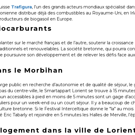
suisse
Trafigura
, l’un des grands acteurs mondiaux spécialisé dan
donienne distribue déjà des combustibles au Royaume-Uni, en Ir
roducteurs de biogasoil en Europe.
iocarburants
planter sur le marché français et de l’autre, soutenir la croissanc
aditionnels et renouvelables. La société bretonne, qui pourra co
 poursuivre son développement et de relever les défis face aux
ans le Morbihan
large public en recherche d’autonomie et de qualité de séjour, l
 pas du centre-ville, le Smartappart Lorient se trouve à 15 minutes
n accessibles à pied en moins de 5 minutes sont un gage d’acce
iculiers pour un week-end ou un court séjour. Il y a beaucoup de c
a culture bretonne. Si le Festival Interceltique donne le "la" au moi
té Eric Tabarly et rejoindre en 5 minutes les Halles de Merville, 
logement dans la ville de Lorien