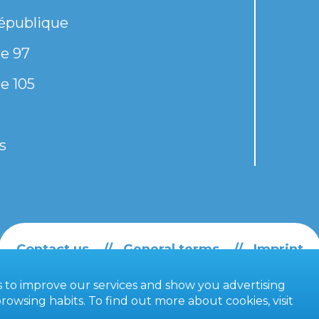
épublique
e 97
e 105
s
Contact us
General terms
Imprint
es to improve our services and show you advertising
owsing habits. To find out more about cookies, visit