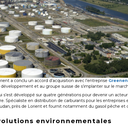
ient a conclu un accord d’acquisition avec l’entreprise
Greenen
 développement et au groupe suisse de s’implanter sur le marché
ui s’est développé sur quatre générations pour devenir un acteur
e. Spécialiste en distribution de carburants pour les entreprises et
à Caudan, près de Lorient et fournit notamment du gasoil pêche e
volutions environnementales