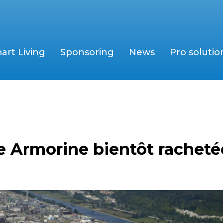
art Living
Sponsoring
News
Pro solutio
e Armorine bientôt rachetée