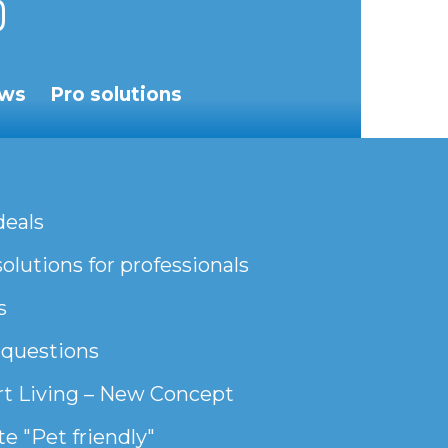
ws
Pro solutions
deals
olutions for professionals
s
 questions
t Living – New Concept
e "Pet friendly"