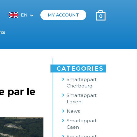
EN
MY ACCOUNT
0
‹
ns
CATEGORIES
Smartappart
Cherbourg
 par le
Smartappart
Lorient
News
Smartappart
Caen
Smartappart