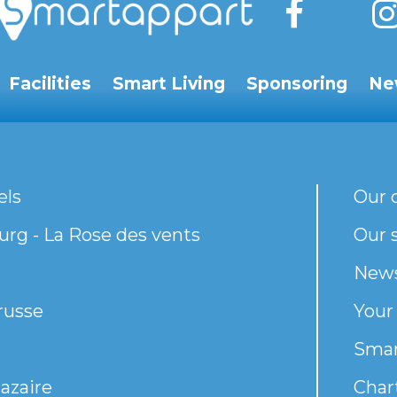
Facilities
Smart Living
Sponsoring
Ne
els
Our 
rg - La Rose des vents
Our s
New
russe
Your
Smar
azaire
Chart