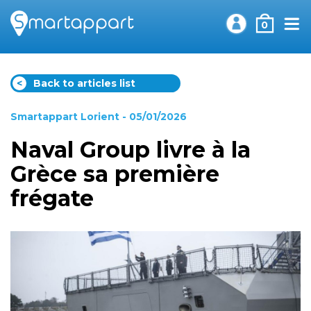
0
<
Back to articles list
Smartappart Lorient
- 05/01/2026
Naval Group livre à la
Grèce sa première
frégate