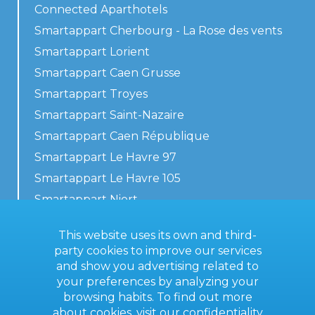
Connected Aparthotels
Smartappart Cherbourg - La Rose des vents
Smartappart Lorient
Smartappart Caen Grusse
Smartappart Troyes
Smartappart Saint-Nazaire
Smartappart Caen République
Smartappart Le Havre 97
Smartappart Le Havre 105
Smartappart Niort
Our accommodations
This website uses its own and third-
party cookies to improve our services
and show you advertising related to
your preferences by analyzing your
Contact us
browsing habits. To find out more
General terms
about cookies, visit our
confidentiality