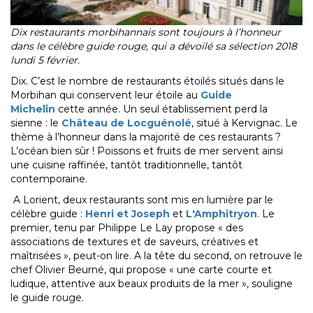
Dix restaurants morbihannais sont toujours à l’honneur
dans le célèbre guide rouge, qui a dévoilé sa sélection 2018
lundi 5 février.
Dix. C’est le nombre de restaurants étoilés situés dans le
Morbihan qui conservent leur étoile au
Guide
Michelin
cette année. Un seul établissement perd la
sienne : le
Château de Locguénolé
, situé à Kervignac. Le
thème à l’honneur dans la majorité de ces restaurants ?
L’océan bien sûr ! Poissons et fruits de mer servent ainsi
une cuisine raffinée, tantôt traditionnelle, tantôt
contemporaine.
A Lorient, deux restaurants sont mis en lumière par le
célèbre guide :
Henri et Joseph
et
L'Amphitryon
. Le
premier, tenu par Philippe Le Lay propose « des
associations de textures et de saveurs, créatives et
maîtrisées », peut-on lire. A la tête du second, on retrouve le
chef Olivier Beurné, qui propose « une carte courte et
ludique, attentive aux beaux produits de la mer », souligne
le guide rouge.