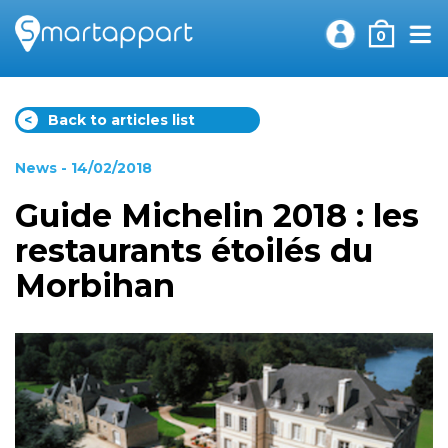
0
<
Back to articles list
News
- 14/02/2018
Guide Michelin 2018 : les
restaurants étoilés du
Morbihan