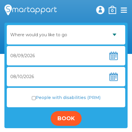
0
People with disabilities (PRM)
BOOK