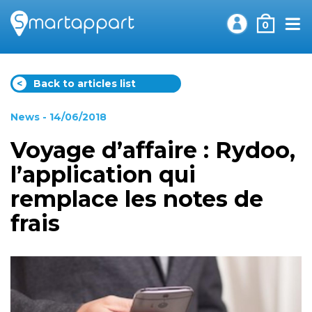
0
<
Back to articles list
News
- 14/06/2018
Voyage d’affaire : Rydoo,
l’application qui
remplace les notes de
frais