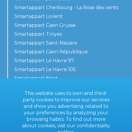
Smartappart Cherbourg - La Rose des vents
Smartappart Lorient
Smartappart Caen Grusse
Smartappart Troyes
Smartappart Saint-Nazaire
Smartappart Caen République
Smartappart Le Havre 97
Smartappart Le Havre 105
Smartappart Niort
Our accommodations
This website uses its own and third-
party cookies to improve our services
and show you advertising related to
your preferences by analyzing your
Contact us
browsing habits. To find out more
General terms
about cookies, visit our
confidentiality