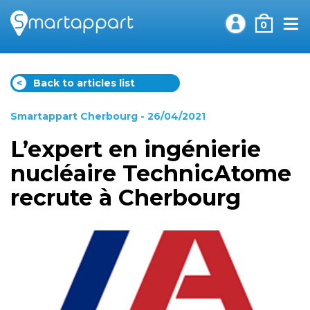
0
<
Back to articles list
Smartappart Cherbourg
- 26/04/2021
L’expert en ingénierie
nucléaire TechnicAtome
recrute à Cherbourg