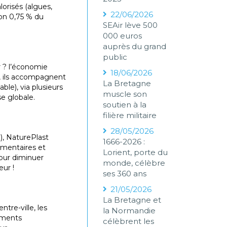
lorisés (algues,
22/06/2026
ron 0,75 % du
SEAir lève 500
000 euros
auprès du grand
public
r ? l’économie
18/06/2026
, ils accompagnent
La Bretagne
ble), via plusieurs
muscle son
e globale.
soutien à la
filière militaire
28/05/2026
), NaturePlast
1666-2026 :
limentaires et
Lorient, porte du
 pour diminuer
monde, célèbre
eur !
ses 360 ans
21/05/2026
La Bretagne et
tre-ville, les
la Normandie
ements
célèbrent les