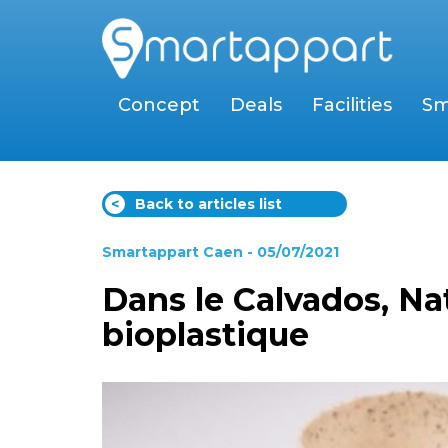
Concept
Deals
Facilities
Sm
<
Back to articles list
Smartappart Caen
- 05/07/2021
Dans le Calvados, Na
bioplastique