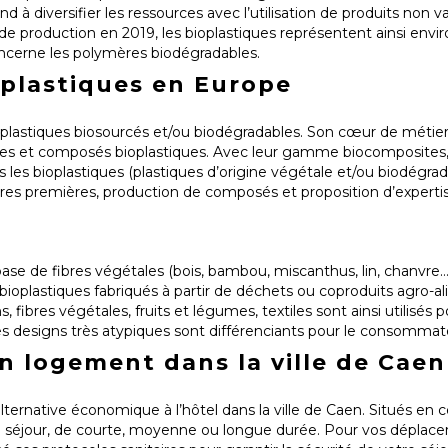
à diversifier les ressources avec l’utilisation de produits non va
 de production en 2019, les bioplastiques représentent ainsi envi
ncerne les polymères biodégradables.
oplastiques en Europe
 plastiques biosourcés et/ou biodégradables. Son cœur de métie
ières et composés bioplastiques. Avec leur gamme biocomposites
s les bioplastiques (plastiques d’origine végétale et/ou biodégrada
ères premières, production de composés et proposition d’expertis
se de fibres végétales (bois, bambou, miscanthus, lin, chanvre…
bioplastiques fabriqués à partir de déchets ou coproduits agro-a
s, fibres végétales, fruits et légumes, textiles sont ainsi utilisés
les designs très atypiques sont différenciants pour le consommat
 logement dans la ville de Caen
ernative économique à l’hôtel dans la ville de Caen. Situés en cen
 séjour, de courte, moyenne ou longue durée. Pour vos déplac