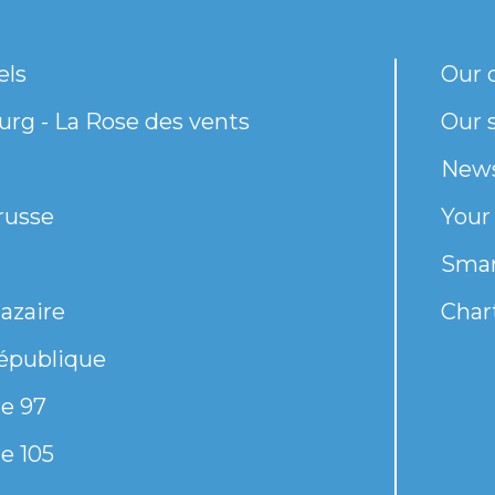
els
Our 
rg - La Rose des vents
Our s
New
russe
Your
Smar
azaire
Chart
épublique
e 97
e 105