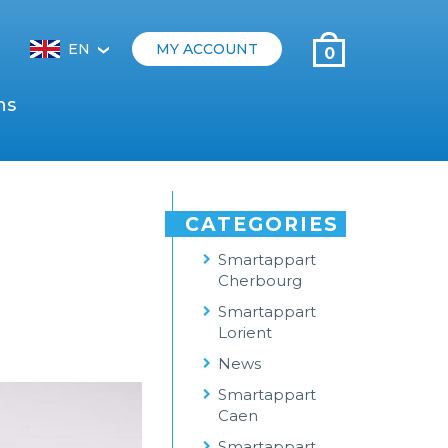
EN
MY ACCOUNT
0
‹
ns
CATEGORIES
Smartappart
Cherbourg
Smartappart
Lorient
News
Smartappart
Caen
Smartappart