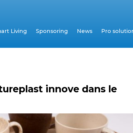
art Living
Sponsoring
News
Pro solutio
tureplast innove dans le