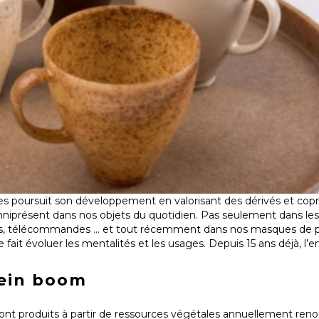
es poursuit son développement en valorisant des dérivés et copr
mniprésent dans nos objets du quotidien. Pas seulement dans les
los, télécommandes … et tout récemment dans nos masques de p
fait évoluer les mentalités et les usages. Depuis 15 ans déjà, l
plein boom
nt produits à partir de ressources végétales annuellement reno