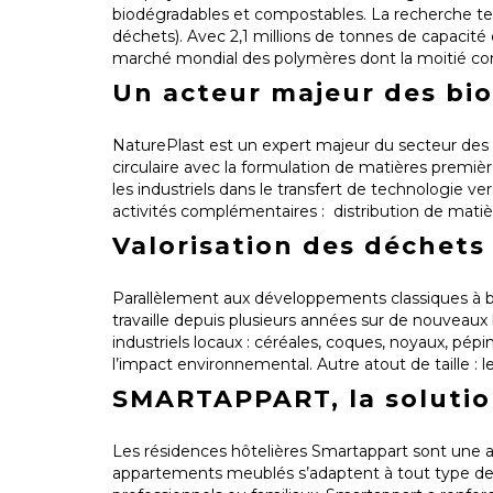
biodégradables et compostables. La recherche tend 
déchets). Avec 2,1 millions de tonnes de capacité
marché mondial des polymères dont la moitié co
Un acteur majeur des bi
NaturePlast est un expert majeur du secteur des
circulaire avec la formulation de matières prem
les industriels dans le transfert de technologie ver
activités complémentaires : distribution de mati
Valorisation des déchets
Parallèlement aux développements classiques à ba
travaille depuis plusieurs années sur de nouveaux 
industriels locaux : céréales, coques, noyaux, pépin
l’impact environnemental. Autre atout de taille : 
SMARTAPPART, la solution
Les résidences hôtelières Smartappart sont une alt
appartements meublés s’adaptent à tout type de