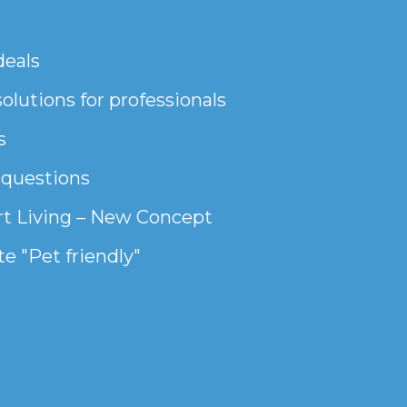
deals
olutions for professionals
s
 questions
t Living – New Concept
e "Pet friendly"