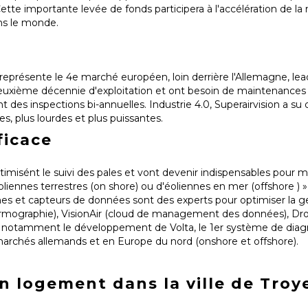
ette importante levée de fonds participera à l'accélération de la
ns le monde.
 représente le 4e marché européen, loin derrière l'Allemagne, l
euxième décennie d'exploitation et ont besoin de maintenances 
t des inspections bi-annuelles.
Industrie 4.0, Superairvision a su
es, plus lourdes et plus puissantes.
ficace
imisént le suivi des pales et vont devenir indispensables pour 
éoliennes terrestres (on shore) ou d'éoliennes en mer (offshore ) 
es et capteurs de données sont des experts pour optimiser la ge
thermographie), VisionAir (cloud de management des données), Dr
t notamment le développement de Volta, le 1er système de diag
marchés allemands et en Europe du nord (onshore et offshore).
 logement dans la ville de Troy