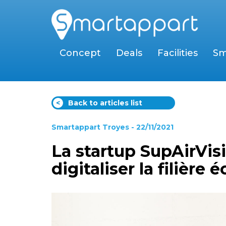
Concept
Deals
Facilities
Sm
<
Back to articles list
Smartappart Troyes
- 22/11/2021
La startup SupAirVisi
digitaliser la filière 