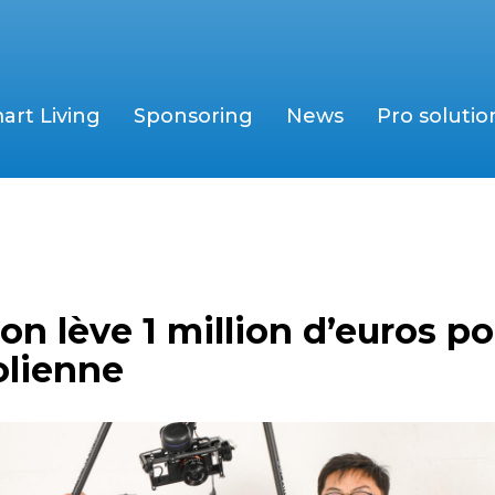
art Living
Sponsoring
News
Pro solutio
on lève 1 million d’euros p
éolienne