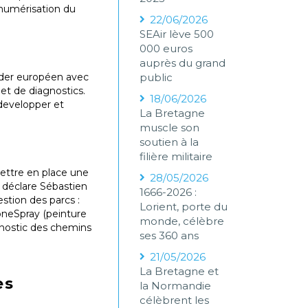
 numérisation du
22/06/2026
SEAir lève 500
000 euros
auprès du grand
eader européen avec
public
et de diagnostics.
18/06/2026
 developper et
La Bretagne
muscle son
soutien à la
filière militaire
mettre en place une
28/05/2026
» déclare Sébastien
1666-2026 :
stion des parcs :
Lorient, porte du
oneSpray (peinture
monde, célèbre
nostic des chemins
ses 360 ans
21/05/2026
La Bretagne et
es
la Normandie
célèbrent les