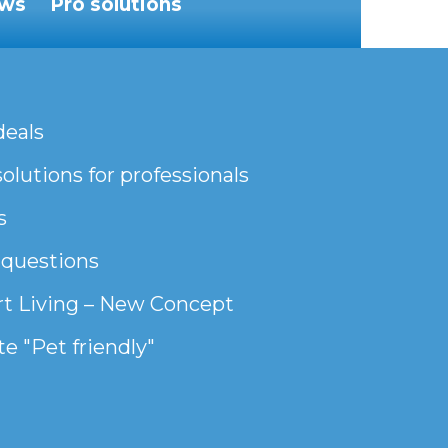
ws
Pro solutions
deals
olutions for professionals
s
 questions
t Living – New Concept
e "Pet friendly"