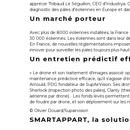
apprécie Thibaud Le Séguillon, CEO d'Industrya.
C
diagnostic des pâles d'éoliennes en Europe et da
Un marché porteur
Avec plus de 8000 éoliennes installées, la France
30 000 éoliennes.
Les éoliennes sont dans leur d
En France, de nouvelles réglementations imposen
innover pour surveiller les pales toujours plus haut
Un entretien prédictif ef
« Le drone et son traitement d'images associé opt
maintenance prédictive efficace, qu'il s'agisse d'
Arnould, PDG fondateur de SupAirVision.
Ses dron
Sherlock (inspection photo des pales), Clarity (
aérienne par drone)… Les fonds levés permetten
de foudre par drone, et son déploiement sur les 
© Olivier Douard/Supairvision
SMARTAPPART, la solution