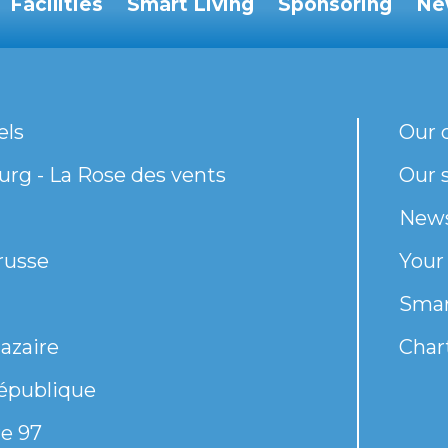
Facilities
Smart Living
Sponsoring
Ne
els
Our 
rg - La Rose des vents
Our s
New
russe
Your
Smar
azaire
Chart
épublique
e 97