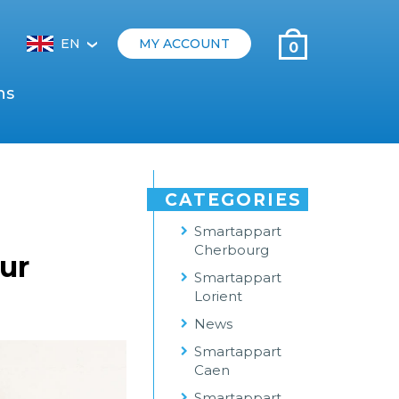
EN
MY ACCOUNT
0
‹
ns
CATEGORIES
Smartappart
Cherbourg
our
Smartappart
Lorient
News
Smartappart
Caen
Smartappart