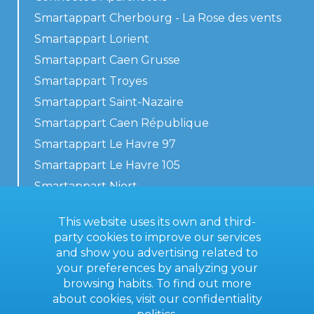
Smartappart Cherbourg - La Rose des vents
Smartappart Lorient
Smartappart Caen Grusse
Smartappart Troyes
Smartappart Saint-Nazaire
Smartappart Caen République
Smartappart Le Havre 97
Smartappart Le Havre 105
Smartappart Niort
Our accommodations
This website uses its own and third-
party cookies to improve our services
and show you advertising related to
your preferences by analyzing your
Contact us
browsing habits. To find out more
General terms
about cookies, visit our
confidentiality