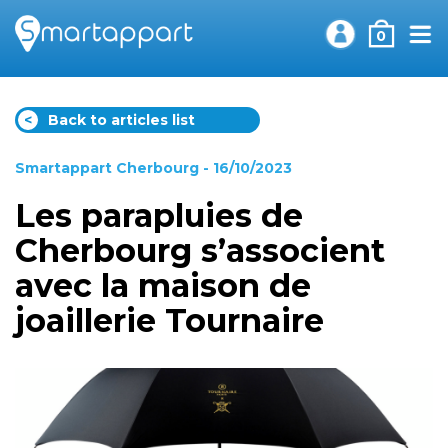
0
<
Back to articles list
Smartappart Cherbourg
- 16/10/2023
Les parapluies de
Cherbourg s’associent
avec la maison de
joaillerie Tournaire