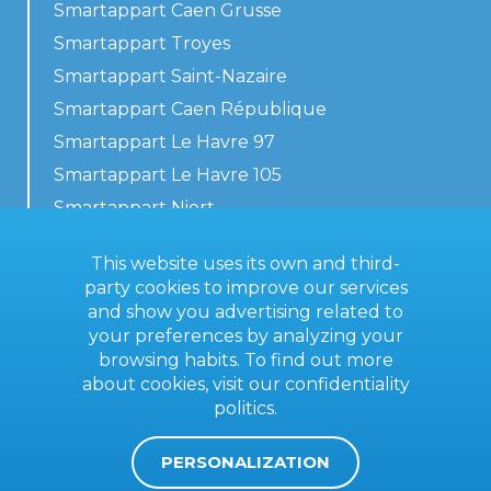
Smartappart Caen Grusse
Smartappart Troyes
Smartappart Saint-Nazaire
Smartappart Caen République
Smartappart Le Havre 97
Smartappart Le Havre 105
Smartappart Niort
Our accommodations
This website uses its own and third-
party cookies to improve our services
and show you advertising related to
your preferences by analyzing your
Contact us
browsing habits. To find out more
General terms
about cookies, visit our
confidentiality
politics
.
Imprint
PERSONALIZATION