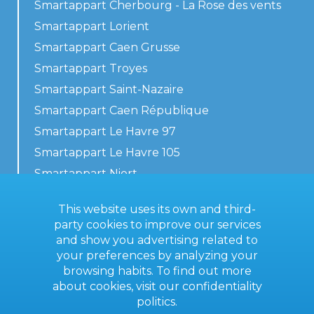
Smartappart Cherbourg - La Rose des vents
Smartappart Lorient
Smartappart Caen Grusse
Smartappart Troyes
Smartappart Saint-Nazaire
Smartappart Caen République
Smartappart Le Havre 97
Smartappart Le Havre 105
Smartappart Niort
Our accommodations
This website uses its own and third-
party cookies to improve our services
and show you advertising related to
your preferences by analyzing your
Contact us
browsing habits. To find out more
General terms
about cookies, visit our
confidentiality
politics
.
Imprint