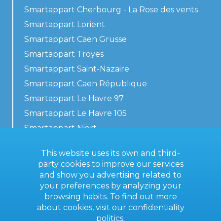
Smartappart Cherbourg - La Rose des vents
Smartappart Lorient
Smartappart Caen Grusse
Smartappart Troyes
Smartappart Saint-Nazaire
Smartappart Caen République
Smartappart Le Havre 97
Smartappart Le Havre 105
Smartappart Niort
Our accommodations
This website uses its own and third-
party cookies to improve our services
and show you advertising related to
your preferences by analyzing your
Contact us
browsing habits. To find out more
General terms
about cookies, visit our
confidentiality
politics
.