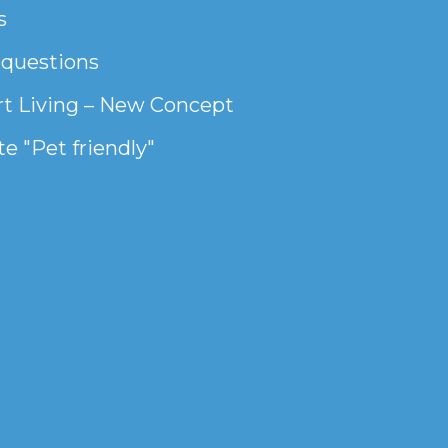
s
 questions
t Living – New Concept
e "Pet friendly"