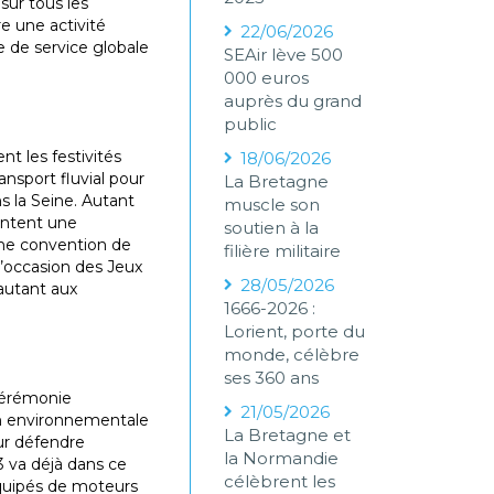
sur tous les
e une activité
22/06/2026
e de service globale
SEAir lève 500
000 euros
auprès du grand
public
nt les festivités
18/06/2026
nsport fluvial pour
La Bretagne
s la Seine. Autant
muscle son
sentent une
soutien à la
une convention de
filière militaire
l’occasion des Jeux
28/05/2026
autant aux
1666-2026 :
Lorient, porte du
monde, célèbre
ses 360 ans
 cérémonie
21/05/2026
ion environnementale
La Bretagne et
ur défendre
la Normandie
3 va déjà dans ce
célèbrent les
équipés de moteurs