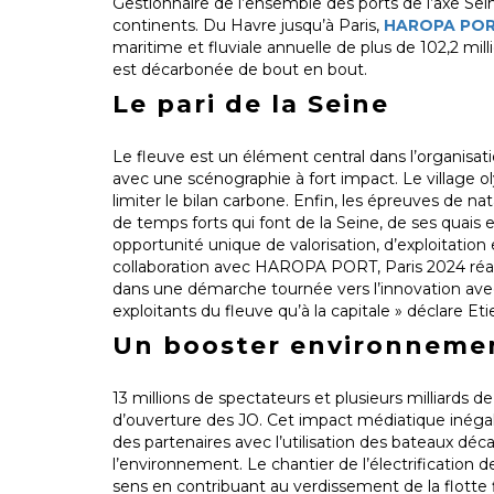
Gestionnaire de l’ensemble des ports de l’axe Se
continents. Du Havre jusqu’à Paris,
HAROPA PO
maritime et fluviale annuelle de plus de 102,2 mi
est décarbonée de bout en bout.
Le pari de la Seine
Le fleuve est un élément central dans l’organisati
avec une scénographie à fort impact. Le village o
limiter le bilan carbone. Enfin, les épreuves de n
de temps forts qui font de la Seine, de ses quais 
opportunité unique de valorisation, d’exploitati
collaboration avec HAROPA PORT, Paris 2024 réaff
dans une démarche tournée vers l’innovation ave
exploitants du fleuve qu’à la capitale » déclare Et
Un booster environnemen
13 millions de spectateurs et plusieurs milliards
d’ouverture des JO. Cet impact médiatique inégalé
des partenaires avec l’utilisation des bateaux d
l’environnement. Le chantier de l’électrification d
sens en contribuant au verdissement de la flotte 