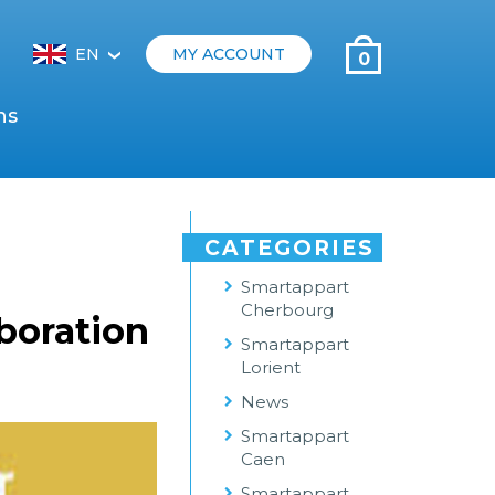
EN
MY ACCOUNT
0
‹
ns
CATEGORIES
Smartappart
Cherbourg
boration
Smartappart
Lorient
News
Smartappart
Caen
Smartappart