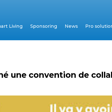
art Living
Sponsoring
News
Pro solutio
é une convention de colla