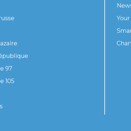
New
russe
Your
Smar
azaire
Chart
épublique
e 97
e 105
s