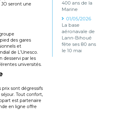
400 ans de la
s JO seront une
Marine
01/05/2026
La base
aéronavale de
 groupe
Lann-Bihoué
u pied des gares
fête ses 80 ans
sionnels et
le 10 mai
ondial de L’Unesco.
n desservi par les
férentes universités.
e
 prix sont dégressifs
séjour. Tout confort,
ppart est partenaire
nde en ligne offre