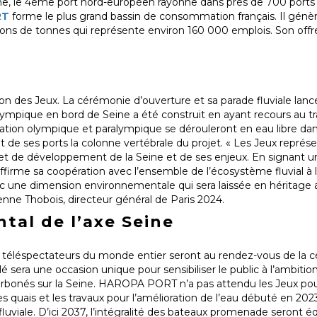
ine, le 4ème port nord-européen rayonne dans près de 700 ports 
RT
forme le plus grand bassin de consommation français. Il génèr
llions de tonnes qui représente environ 160 000 emplois. Son offr
on des Jeux. La cérémonie d’ouverture et sa parade fluviale lance
lympique en bord de Seine a été construit en ayant recours au tra
atation olympique et paralympique se dérouleront en eau libre dan
et de ses ports la colonne vertébrale du projet. « Les Jeux repré
on et de développement de la Seine et de ses enjeux. En signant 
irme sa coopération avec l’ensemble de l’écosystème fluvial à 
c une dimension environnementale qui sera laissée en héritage 
ienne Thobois, directeur général de Paris 2024.
tal de l’axe Seine
 de téléspectateurs du monde entier seront au rendez-vous de la
 sera une occasion unique pour sensibiliser le public à l’ambit
écarbonés sur la Seine. HAROPA PORT n’a pas attendu les Jeux po
es quais et les travaux pour l’amélioration de l’eau débuté en 202
fluviale. D’ici 2037, l’intégralité des bateaux promenade seront 