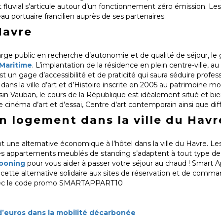
t fluvial s’articule autour d’un fonctionnement zéro émission. Le
u portuaire francilien auprès de ses partenaires.
Havre
arge public en recherche d’autonomie et de qualité de séjour, le
Maritime
. L’implantation de la résidence en plein centre-ville, a
 un gage d’accessibilité et de praticité qui saura séduire profes
 dans la ville d’art et d’Histoire inscrite en 2005 au patrimoine m
in Vauban, le cours de la République est idéalement situé et bie
le cinéma d’art et d’essai, Centre d’art contemporain ainsi que dif
 logement dans la ville du Havr
t une alternative économique à l’hôtel dans la ville du Havre. Les
 les appartements meublés de standing s’adaptent à tout type de 
cooning
pour vous aider à passer votre séjour au chaud ! Smart A
, cette alternative solidaire aux sites de réservation et de comma
 avec le code promo SMARTAPPART10
 d’euros dans la mobilité décarbonée