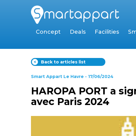
Concept
Deals
Facilities
Sm
<
Back to articles list
Smart Appart Le Havre
- 17/06/2024
HAROPA PORT a sign
avec Paris 2024