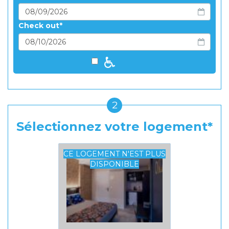
Check out
2
Sélectionnez votre logement
CE LOGEMENT N'EST PLUS
DISPONIBLE