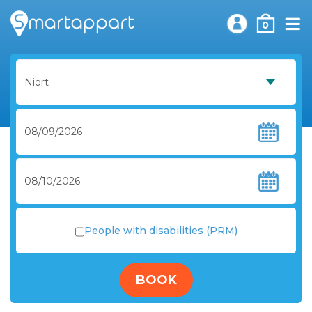
0
People with disabilities (PRM)
BOOK