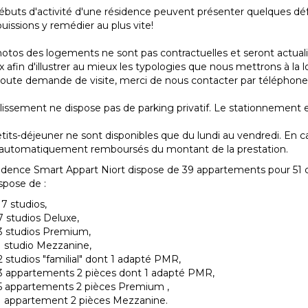
buts d'activité d'une résidence peuvent présenter quelques défa
uissions y remédier au plus vite!
otos des logements ne sont pas contractuelles et seront actual
x afin d'illustrer au mieux les typologies que nous mettrons à la l
oute demande de visite, merci de nous contacter par téléphone
lissement ne dispose pas de parking privatif. Le stationnement e
tits-déjeuner ne sont disponibles que du lundi au vendredi. En c
 automatiquement remboursés du montant de la prestation.
sidence Smart Appart Niort dispose de 39 appartements pour 51
ispose de :
17 studios,
7 studios Deluxe,
3 studios Premium,
1 studio Mezzanine,
2 studios "familial" dont 1 adapté PMR,
3 appartements 2 pièces dont 1 adapté PMR,
5 appartements 2 pièces Premium ,
1 appartement 2 pièces Mezzanine.