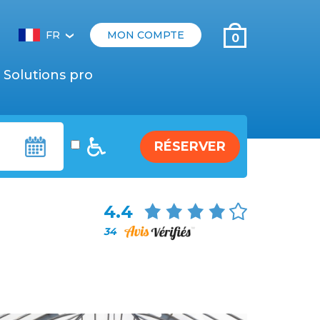
FR
MON COMPTE
0
‹
Solutions pro
RÉSERVER
4.4
34