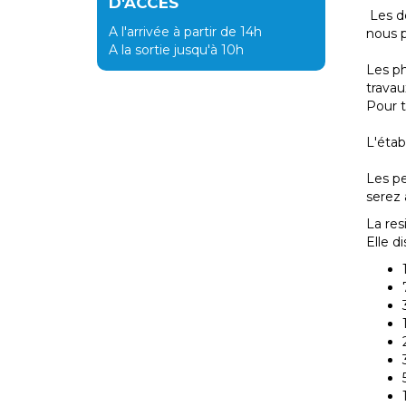
D'ACCÈS
Les dé
A l'arrivée à partir de 14h
nous p
A la sortie jusqu'à 10h
Les ph
travau
Pour t
L'étab
Les pe
serez
La re
Elle d