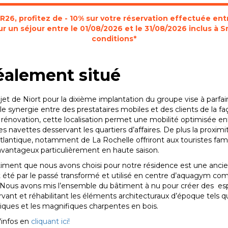
6, profitez de - 10% sur votre réservation effectuée entr
r un séjour entre le 01/08/2026 et le 31/08/2026 inclus à S
conditions*
éalement situé
jet de Niort pour la dixième implantation du groupe vise à parfai
le synergie entre des prestataires mobiles et des clients de la f
 rénovation, cette localisation permet une mobilité optimisée entr
es navettes desservant les quartiers d’affaires. De plus la proximi
tlantique, notamment de La Rochelle offriront aux touristes fa
 avantageux particulièrement en haute saison.
iment que nous avons choisi pour notre résidence est une ancien
it été par le passé transformé et utilisé en centre d’aquagym com
 Nous avons mis l’ensemble du bâtiment à nu pour créer des espa
vant et réhabilitant les éléments architecturaux d’époque tels que 
iques et les magnifiques charpentes en bois.
'infos en
cliquant ici!