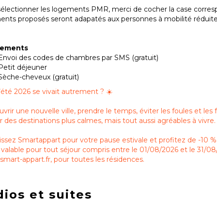
électionner les logements PMR, merci de cocher la case correspo
ents proposés seront adapatés aux personnes à mobilité réduit
pements
Envoi des codes de chambres par SMS (gratuit)
Petit déjeuner
Sèche-cheveux (gratuit)
 l’été 2026 se vivait autrement ? ☀️
vrir une nouvelle ville, prendre le temps, éviter les foules et les 
ir des destinations plus calmes, mais tout aussi agréables à vivre.
issez Smartappart pour votre pause estivale et profitez de -1
valable pour tout séjour compris entre le 01/08/2026 et le 31/08
mart-appart.fr, pour toutes les résidences.
ios et suites