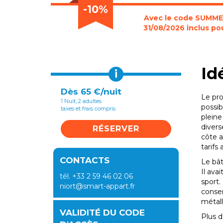
-10%
Avec le code SUMMER2
31/08/2026 inclus pou
Id
i
Dès 65 €/nuit
Le pro
1 Nuit, 2 adultes
possib
taxes et frais compris
pleine
divers
RÉSERVER
côte a
tarifs
CONTACTS
Le bât
Il ava
tél. +33 2 59 46 02 06
sport.
niort@smart-appart.fr
conser
métall
VALIDITÉ DU CODE
Plus d