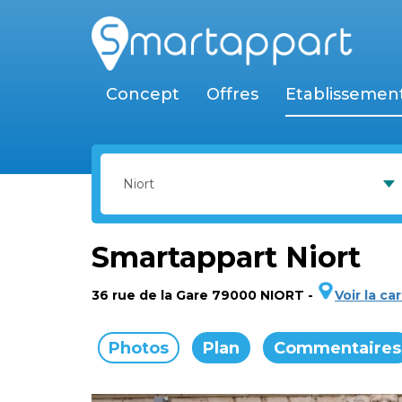
Concept
Offres
Etablissemen
Smartappart Niort
36 rue de la Gare 79000 NIORT
-
Voir la ca
Photos
Plan
Commentaires