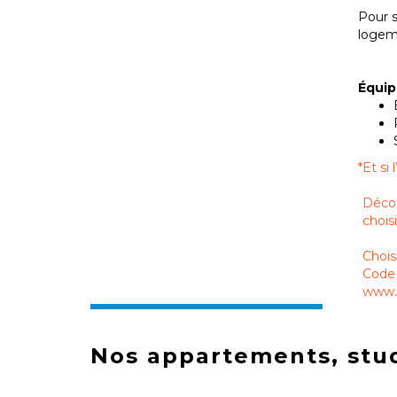
Pour s
logem
Équi
*
Et si
Décou
chois
Chois
Code 
www.s
Nos appartements, stud