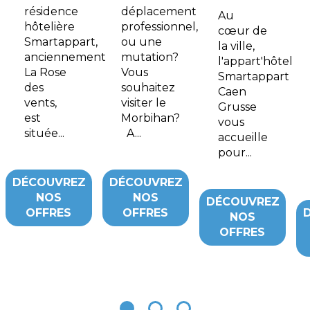
résidence
déplacement
Au
hôtelière
professionnel,
cœur de
Smartappart,
ou une
la ville,
anciennement
mutation?
l'appart'hôtel
La Rose
Vous
Smartappart
des
souhaitez
Caen
vents,
visiter le
Grusse
est
Morbihan?
vous
située...
A...
accueille
pour...
DÉCOUVREZ
DÉCOUVREZ
NOS
NOS
DÉCOUVREZ
OFFRES
OFFRES
NOS
OFFRES