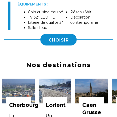
ÉQUIPEMENTS :
Coin cuisine équipé
Réseau Wifi
TV 32" LED HD
Décoration
Literie de qualité 3*
contemporaine
Salle d'eau
CHOISIR
Nos destinations
Cherbourg
Lorient
Caen
Grusse
La
Un