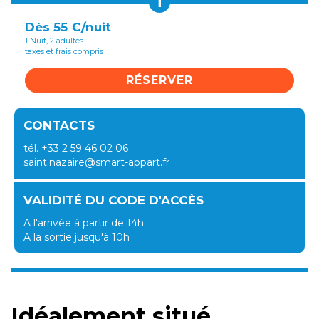
i
Dès 55 €/nuit
1 Nuit, 2 adultes
taxes et frais compris
RÉSERVER
CONTACTS
tél. +33 2 59 46 02 06
saint.nazaire@smart-appart.fr
VALIDITÉ DU CODE D'ACCÈS
A l'arrivée à partir de 14h
A la sortie jusqu'à 10h
Idéalement situé