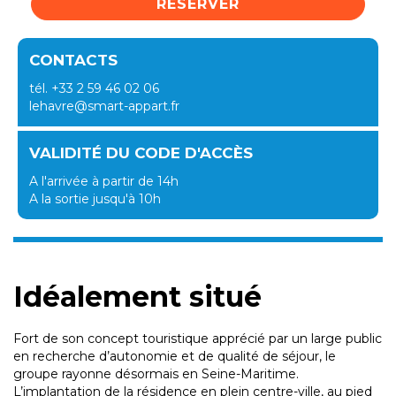
RÉSERVER
CONTACTS
tél. +33 2 59 46 02 06
lehavre@smart-appart.fr
VALIDITÉ DU CODE D'ACCÈS
A l'arrivée à partir de 14h
A la sortie jusqu'à 10h
Idéalement situé
Fort de son concept touristique apprécié par un large public
en recherche d’autonomie et de qualité de séjour, le
groupe rayonne désormais en Seine-Maritime.
L’implantation de la résidence en plein centre-ville, au pied