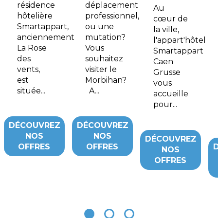
résidence
déplacement
Au
hôtelière
professionnel,
cœur de
Smartappart,
ou une
la ville,
anciennement
mutation?
l'appart'hôtel
La Rose
Vous
Smartappart
des
souhaitez
Caen
vents,
visiter le
Grusse
est
Morbihan?
vous
située...
A...
accueille
pour...
DÉCOUVREZ
DÉCOUVREZ
NOS
NOS
DÉCOUVREZ
OFFRES
OFFRES
NOS
OFFRES