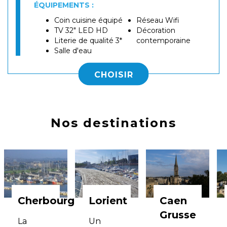
ÉQUIPEMENTS :
Coin cuisine équipé
Réseau Wifi
TV 32" LED HD
Décoration
Literie de qualité 3*
contemporaine
Salle d'eau
CHOISIR
Nos destinations
Cherbourg
Lorient
Caen
Grusse
La
Un