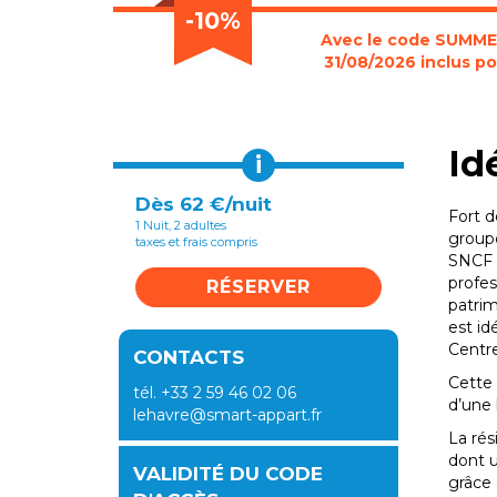
-10%
Avec le code SUMMER2
31/08/2026 inclus po
Id
i
Dès 62 €/nuit
Fort d
1 Nuit, 2 adultes
groupe
taxes et frais compris
SNCF e
profes
RÉSERVER
patrim
est id
Centre
CONTACTS
Cette 
tél. +33 2 59 46 02 06
d’une 
lehavre@smart-appart.fr
La ré
dont u
VALIDITÉ DU CODE
grâce 