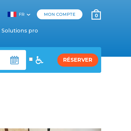
FR
MON COMPTE
0
‹
Solutions pro
RÉSERVER