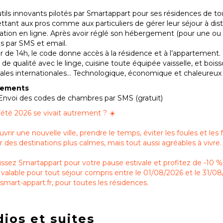
tils innovants pilotés par Smartappart pour ses résidences de tou
tant aux pros comme aux particuliers de gérer leur séjour à dista
ation en ligne. Après avoir réglé son hébergement (pour une ou p
s par SMS et email.
ir de 14h, le code donne accès à la résidence et à l’appartement.
e de qualité avec le linge, cuisine toute équipée vaisselle, et boi
ales internationales… Technologique, économique et chaleureux l
pements
Envoi des codes de chambres par SMS (gratuit)
 l’été 2026 se vivait autrement ? ☀️
vrir une nouvelle ville, prendre le temps, éviter les foules et les 
ir des destinations plus calmes, mais tout aussi agréables à vivre.
issez Smartappart pour votre pause estivale et profitez de -1
valable pour tout séjour compris entre le 01/08/2026 et le 31/08
mart-appart.fr, pour toutes les résidences.
ios et suites