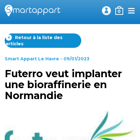
0
<
Retour à la liste des
articles
Smart Appart Le Havre
- 09/01/2023
Futerro veut implanter
une bioraffinerie en
Normandie