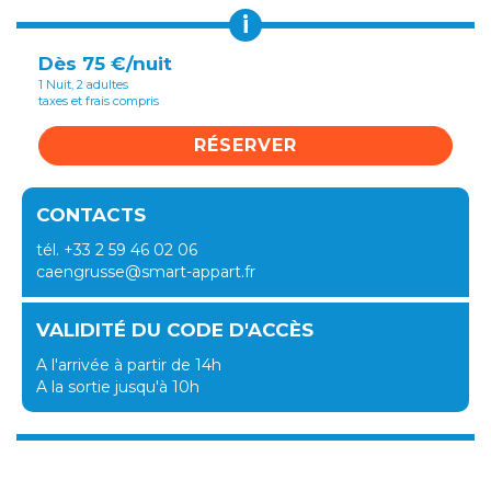
i
Dès 75 €/nuit
1 Nuit, 2 adultes
taxes et frais compris
RÉSERVER
CONTACTS
tél. +33 2 59 46 02 06
caengrusse@smart-appart.fr
VALIDITÉ DU CODE D'ACCÈS
A l'arrivée à partir de 14h
A la sortie jusqu'à 10h