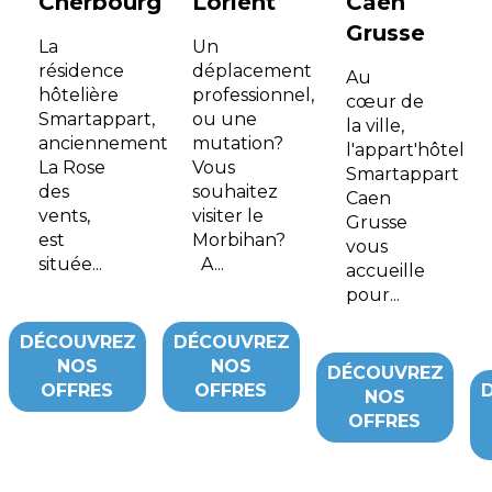
Cherbourg
Lorient
Caen
Grusse
La
Un
résidence
déplacement
Au
hôtelière
professionnel,
cœur de
Smartappart,
ou une
la ville,
anciennement
mutation?
l'appart'hôtel
La Rose
Vous
Smartappart
des
souhaitez
Caen
vents,
visiter le
Grusse
est
Morbihan?
vous
située...
A...
accueille
pour...
DÉCOUVREZ
DÉCOUVREZ
NOS
NOS
DÉCOUVREZ
OFFRES
OFFRES
NOS
OFFRES