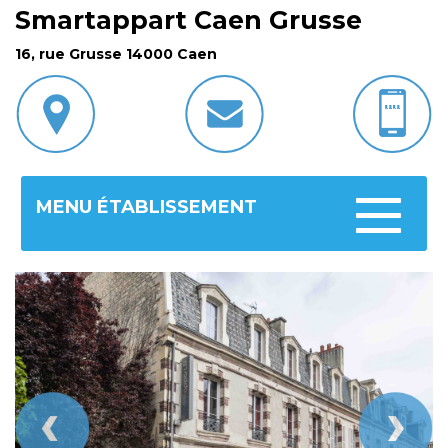
Smartappart Caen Grusse
16, rue Grusse 14000 Caen
MENU ÉTABLISSEMENT
Toggle
navigatio