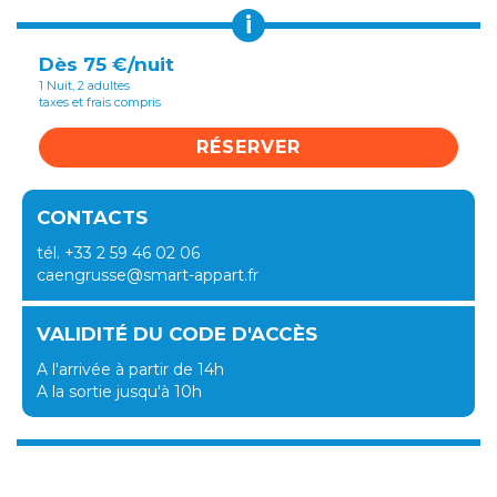
i
Dès 75 €/nuit
1 Nuit, 2 adultes
taxes et frais compris
RÉSERVER
CONTACTS
tél. +33 2 59 46 02 06
caengrusse@smart-appart.fr
VALIDITÉ DU CODE D'ACCÈS
A l'arrivée à partir de 14h
A la sortie jusqu'à 10h