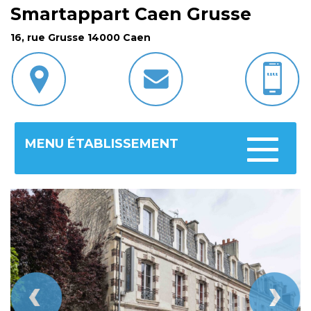
Smartappart Caen Grusse
16, rue Grusse 14000 Caen
MENU ÉTABLISSEMENT
Toggle
navigatio