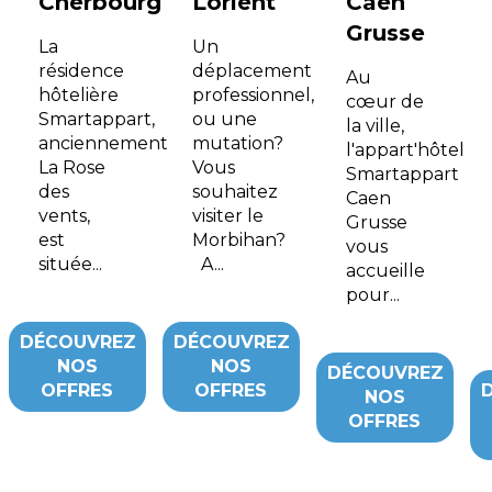
Cherbourg
Lorient
Caen
Grusse
La
Un
résidence
déplacement
Au
hôtelière
professionnel,
cœur de
Smartappart,
ou une
la ville,
anciennement
mutation?
l'appart'hôtel
La Rose
Vous
Smartappart
des
souhaitez
Caen
vents,
visiter le
Grusse
est
Morbihan?
vous
située...
A...
accueille
pour...
DÉCOUVREZ
DÉCOUVREZ
NOS
NOS
DÉCOUVREZ
OFFRES
OFFRES
NOS
OFFRES