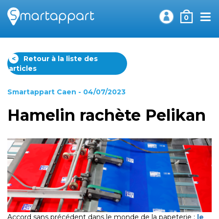
0
<
Retour à la liste des
articles
Smartappart Caen
- 04/07/2023
Hamelin rachète Pelikan
Accord sans précédent dans le monde de la papeterie :
le