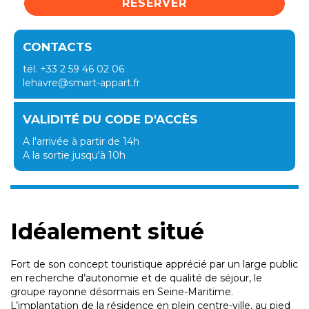
RÉSERVER
CONTACTS
tél. +33 2 59 46 02 06
lehavre@smart-appart.fr
VALIDITÉ DU CODE D'ACCÈS
A l'arrivée à partir de 14h
A la sortie jusqu'à 10h
Idéalement situé
Fort de son concept touristique apprécié par un large public
en recherche d’autonomie et de qualité de séjour, le
groupe rayonne désormais en Seine-Maritime.
L’implantation de la résidence en plein centre-ville, au pied