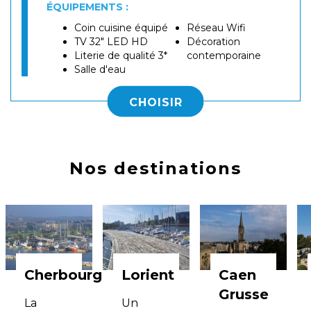
ÉQUIPEMENTS :
Coin cuisine équipé
Réseau Wifi
TV 32" LED HD
Décoration
Literie de qualité 3*
contemporaine
Salle d'eau
CHOISIR
Nos destinations
Cherbourg
Lorient
Caen
Grusse
La
Un