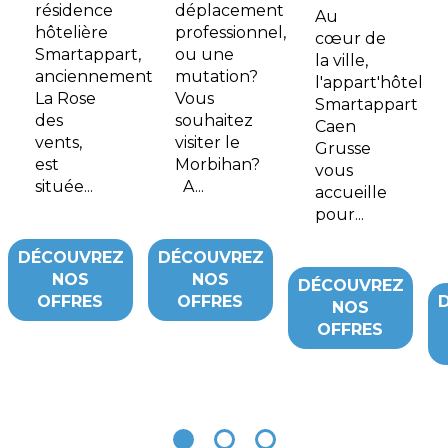
résidence
déplacement
Au
hôtelière
professionnel,
cœur de
Smartappart,
ou une
la ville,
anciennement
mutation?
l'appart'hôtel
La Rose
Vous
Smartappart
des
souhaitez
Caen
vents,
visiter le
Grusse
est
Morbihan?
vous
située...
A...
accueille
pour...
DÉCOUVREZ
DÉCOUVREZ
NOS
NOS
DÉCOUVREZ
OFFRES
OFFRES
NOS
OFFRES