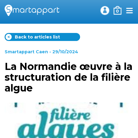
0
<
Back to articles list
Smartappart Caen
- 29/10/2024
La Normandie œuvre à la
structuration de la filière
algue