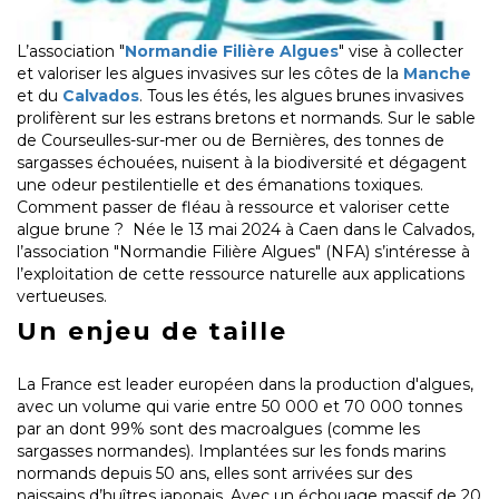
L’association "
Normandie Filière Algues
" vise à collecter
et valoriser les algues invasives sur les côtes de la
Manche
et du
Calvados
. Tous les étés, les algues brunes invasives
prolifèrent sur les estrans bretons et normands. Sur le sable
de Courseulles-sur-mer ou de Bernières, des tonnes de
sargasses échouées, nuisent à la biodiversité et dégagent
une odeur pestilentielle et des émanations toxiques.
Comment passer de fléau à ressource et valoriser cette
algue brune ? Née le 13 mai 2024 à Caen dans le Calvados,
l’association "Normandie Filière Algues" (NFA) s’intéresse à
l’exploitation de cette ressource naturelle aux applications
vertueuses.
Un enjeu de taille
La France est leader européen dans la production d'algues,
avec un volume qui varie entre 50 000 et 70 000 tonnes
par an dont 99% sont des macroalgues (comme les
sargasses normandes). Implantées sur les fonds marins
normands depuis 50 ans, elles sont arrivées sur des
naissains d’huîtres japonais. Avec un échouage massif de 20