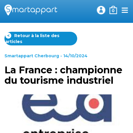
0
<
Retour à la liste des
articles
Smartappart Cherbourg
- 14/10/2024
La France : championne
du tourisme industriel