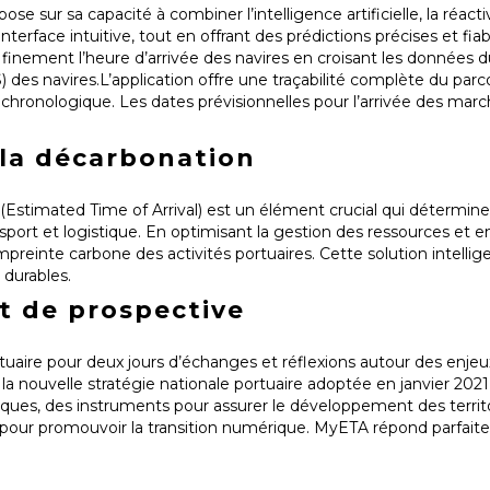
pose sur sa capacité à combiner l’intelligence artificielle, la réact
terface intuitive, tout en offrant des prédictions précises et fiab
it finement l’heure d’arrivée des navires en croisant les donnée
des navires.L’application offre une traçabilité complète du parc
 chronologique. Les dates prévisionnelles pour l’arrivée des marc
 la décarbonation
 (Estimated Time of Arrival) est un élément crucial qui détermin
sport et logistique. En optimisant la gestion des ressources et e
reinte carbone des activités portuaires. Cette solution intellige
 durables.
t de prospective
uaire pour deux jours d’échanges et réflexions autour des enjeu
s la nouvelle stratégie nationale portuaire adoptée en janvier 2021 
iques, des instruments pour assurer le développement des territo
s pour promouvoir la transition numérique. MyETA répond parfait