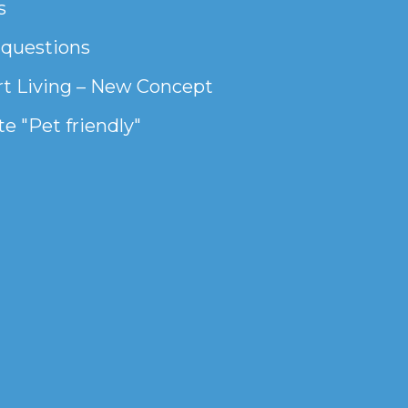
s
 questions
t Living – New Concept
e "Pet friendly"