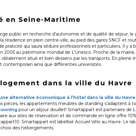
é en Seine-Maritime
arge public en recherche d’autonomie et de qualité de séjour, l
 la résidence en plein centre-ville, au pied des gares SNCF et rou
e praticité qui saura séduire professionnels et particuliers. Il y
ite en 2005 au patrimoine mondial de L’Unesco. Proche de la mairie
idéalement situé et bien desservi par les transports. En pleine év
rt contemporain ainsi que différentes universités.
 logement dans la ville du Havre
ne alternative économique à l’hôtel dans la ville du Havre
eux pièces, les appartements meublés de standing s’adaptent à to
cooning
pour un séjour douillet! Smartappart est partenaire de
L
lidaire aux sites de réservation et de commande en ligne offre 10
part10. Smartappart est labellisé Accueil Vélo au Havre. Le labe
 le choix des hébergements