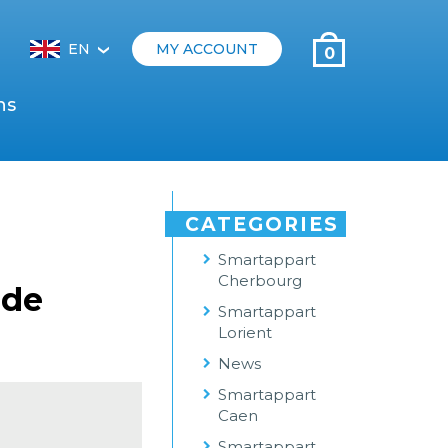
EN
MY ACCOUNT
0
‹
ns
CATEGORIES
Smartappart
Cherbourg
 de
Smartappart
Lorient
News
Smartappart
Caen
Smartappart