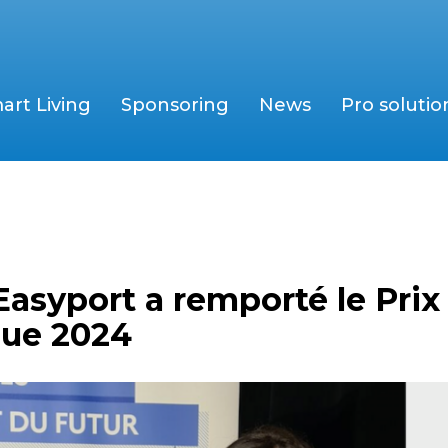
art Living
Sponsoring
News
Pro solutio
Easyport a remporté le Prix
que 2024