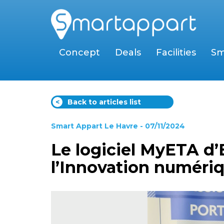
Concept
Deals
Facilities
Sm
<
Back to articles list
Smart Appart Le Havre
- 07/11/2024
Le logiciel MyETA d’
l’Innovation numéri