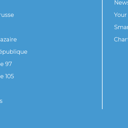
New
russe
Your
Smar
azaire
Chart
épublique
e 97
e 105
s