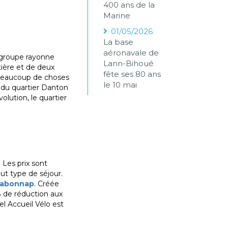
400 ans de la
Marine
01/05/2026
La base
aéronavale de
e groupe rayonne
Lann-Bihoué
tière et de deux
fête ses 80 ans
 a beaucoup de choses
le 10 mai
, du quartier Danton
olution, le quartier
. Les prix sont
ut type de séjour.
abonnap
. Créée
% de réduction aux
l Accueil Vélo est