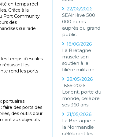
ivité en temps réel
22/06/2026
les. Grâce à la
SEAir lève 500
s du Port Community
000 euros
ours des
auprès du grand
handises sur rade
public
18/06/2026
La Bretagne
muscle son
e les temps d’escales
soutien à la
n réduisant les
filière militaire
nte rend les ports
28/05/2026
1666-2026 :
Lorient, porte du
monde, célèbre
x portuaires
ses 360 ans
: faire des ports des
ires, des outils pour
21/05/2026
ement aux objectifs
La Bretagne et
la Normandie
célèbrent les