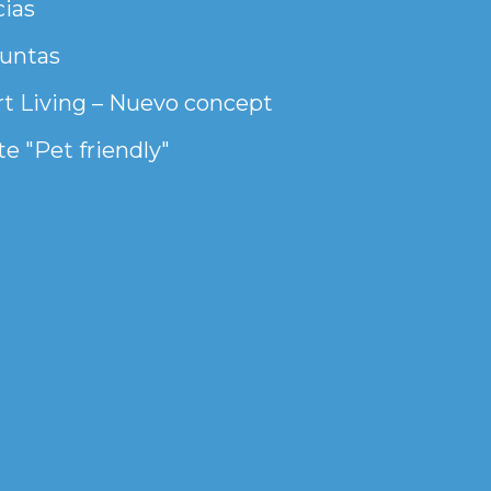
cias
untas
t Living – Nuevo concept
e "Pet friendly"