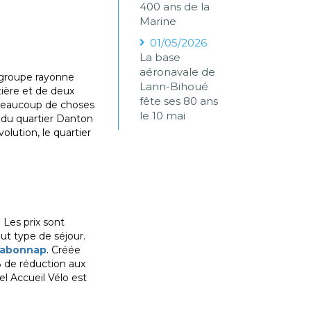
400 ans de la
Marine
01/05/2026
La base
aéronavale de
e groupe rayonne
Lann-Bihoué
tière et de deux
fête ses 80 ans
 a beaucoup de choses
le 10 mai
, du quartier Danton
olution, le quartier
. Les prix sont
ut type de séjour.
abonnap
. Créée
% de réduction aux
l Accueil Vélo est