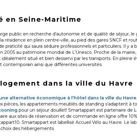
é en Seine-Maritime
arge public en recherche d’autonomie et de qualité de séjour, l
 la résidence en plein centre-ville, au pied des gares SNCF et rou
e praticité qui saura séduire professionnels et particuliers. Il y
ite en 2005 au patrimoine mondial de L’Unesco. Proche de la mairie
idéalement situé et bien desservi par les transports. En pleine év
rt contemporain ainsi que différentes universités.
 logement dans la ville du Havre
ne alternative économique à l’hôtel dans la ville du Havre
eux pièces, les appartements meublés de standing s’adaptent à to
cooning
pour un séjour douillet! Smartappart est partenaire de
L
lidaire aux sites de réservation et de commande en ligne offre 10
part10. Smartappart est labellisé Accueil Vélo au Havre. Le labe
 le choix des hébergements