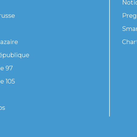
Noti
russe
Preg
Smar
azaire
Chart
épublique
e 97
e 105
os