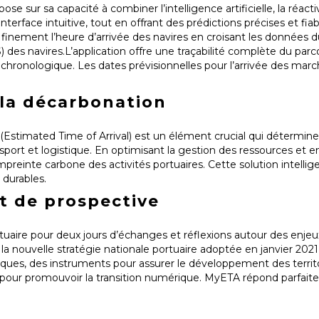
pose sur sa capacité à combiner l’intelligence artificielle, la réact
terface intuitive, tout en offrant des prédictions précises et fiab
it finement l’heure d’arrivée des navires en croisant les donnée
des navires.L’application offre une traçabilité complète du parc
 chronologique. Les dates prévisionnelles pour l’arrivée des marc
 la décarbonation
 (Estimated Time of Arrival) est un élément crucial qui détermin
sport et logistique. En optimisant la gestion des ressources et e
reinte carbone des activités portuaires. Cette solution intellige
 durables.
t de prospective
uaire pour deux jours d’échanges et réflexions autour des enjeu
s la nouvelle stratégie nationale portuaire adoptée en janvier 2021 
iques, des instruments pour assurer le développement des territo
s pour promouvoir la transition numérique. MyETA répond parfait