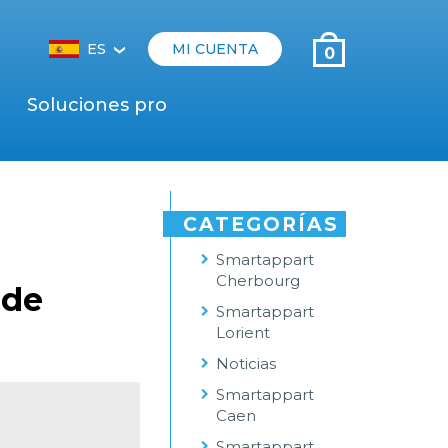
ES
MI CUENTA
0
‹
Soluciones pro
CATEGORÍAS
Smartappart
Cherbourg
 de
Smartappart
Lorient
Noticias
Smartappart
Caen
Smartappart