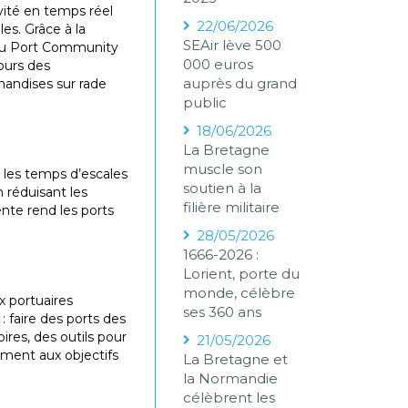
ivité en temps réel
22/06/2026
les. Grâce à la
SEAir lève 500
s du Port Community
000 euros
ours des
auprès du grand
handises sur rade
public
18/06/2026
La Bretagne
muscle son
e les temps d’escales
soutien à la
n réduisant les
filière militaire
nte rend les ports
28/05/2026
1666-2026 :
Lorient, porte du
monde, célèbre
x portuaires
ses 360 ans
: faire des ports des
ires, des outils pour
21/05/2026
ement aux objectifs
La Bretagne et
la Normandie
célèbrent les