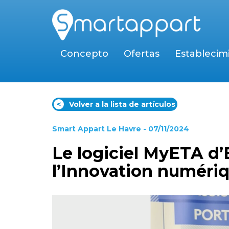
Concepto
Ofertas
Establecim
<
Volver a la lista de artículos
Smart Appart Le Havre
- 07/11/2024
Le logiciel MyETA d’
l’Innovation numéri