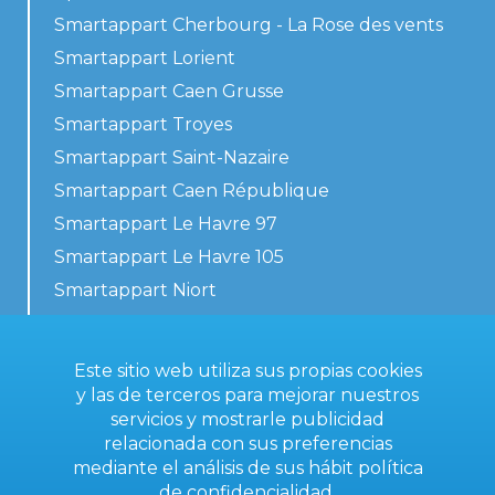
Smartappart Cherbourg - La Rose des vents
Smartappart Lorient
Smartappart Caen Grusse
Smartappart Troyes
Smartappart Saint-Nazaire
Smartappart Caen République
Smartappart Le Havre 97
Smartappart Le Havre 105
Smartappart Niort
Nuestros alojamientos
Este sitio web utiliza sus propias cookies
y las de terceros para mejorar nuestros
servicios y mostrarle publicidad
Contacta con nosotros
relacionada con sus preferencias
Condiciones generales
mediante el análisis de sus hábit
política
de confidencialidad
.