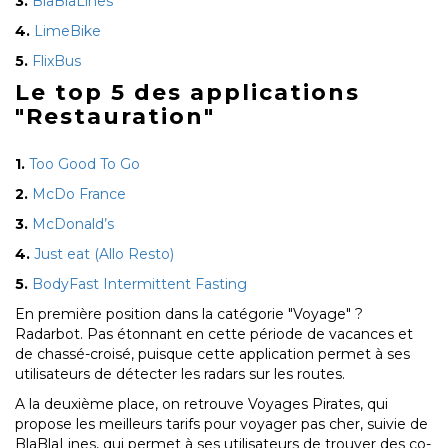
3.
BlaBlaLines
4.
LimeBike
5.
FlixBus
Le top 5 des applications
"Restauration"
1.
Too Good To Go
2.
McDo France
3.
McDonald’s
4.
Just eat (Allo Resto)
5.
BodyFast Intermittent Fasting
En première position dans la catégorie "Voyage" ?
Radarbot. Pas étonnant en cette période de vacances et
de chassé-croisé, puisque cette application permet à ses
utilisateurs de détecter les radars sur les routes.
A la deuxième place, on retrouve Voyages Pirates, qui
propose les meilleurs tarifs pour voyager pas cher, suivie de
BlaBlaLines, qui permet à ses utilisateurs de trouver des co-