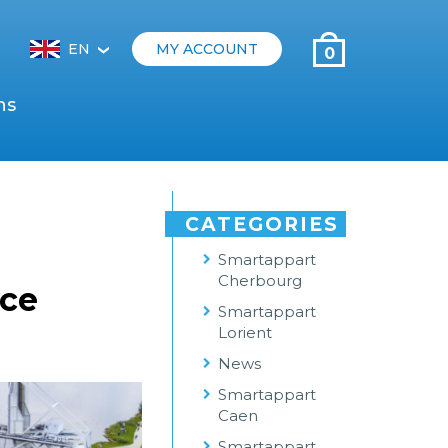
EN
MY ACCOUNT
0
‹
ns
CATEGORIES
Smartappart
Cherbourg
nce
Smartappart
Lorient
News
Smartappart
Caen
Smartappart