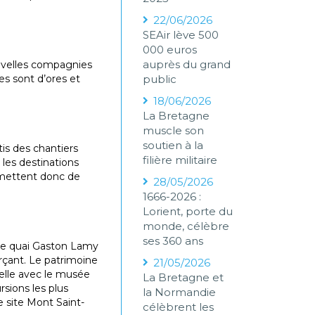
22/06/2026
SEAir lève 500
000 euros
auprès du grand
nouvelles compagnies
es sont d’ores et
public
18/06/2026
La Bretagne
muscle son
soutien à la
is des chantiers
filière militaire
les destinations
ermettent donc de
28/05/2026
1666-2026 :
Lorient, porte du
monde, célèbre
ses 360 ans
t le quai Gaston Lamy
rçant. Le patrimoine
21/05/2026
urelle avec le musée
La Bretagne et
rsions les plus
la Normandie
e site Mont Saint-
célèbrent les