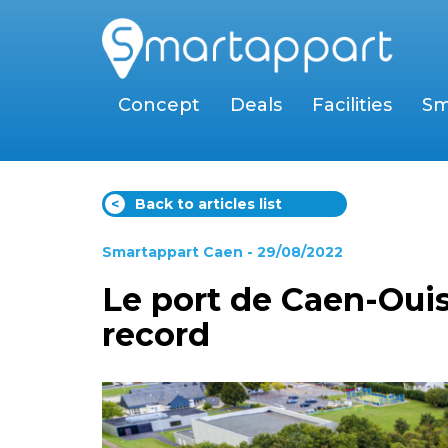
Concept
Deals
Facilities
Sm
<
Back to articles list
Smartappart Caen
- 29/08/2022
Le port de Caen-Oui
record