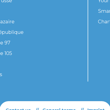
russe
Your
Smar
azaire
Chart
épublique
e 97
e 105
s