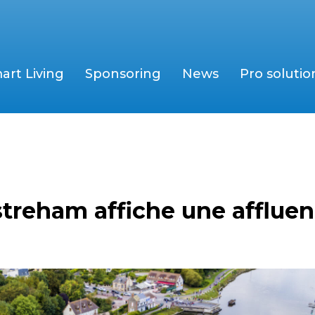
art Living
Sponsoring
News
Pro solutio
streham affiche une afflue