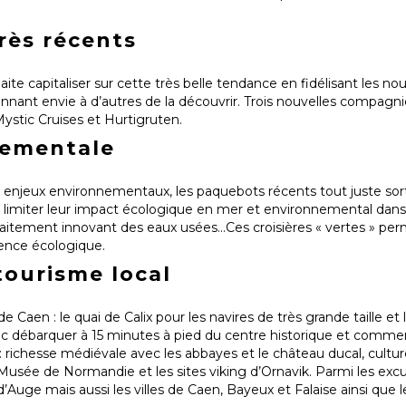
rès récents
aite capitaliser sur cette très belle tendance en fidélisant les 
donnant envie à d’autres de la découvrir. Trois nouvelles compagni
Mystic Cruises et Hurtigruten.
nementale
 enjeux environnementaux, les paquebots récents tout juste sort
 limiter leur impact écologique en mer et environnemental dans 
 traitement innovant des eaux usées…Ces croisières « vertes » p
ence écologique.
tourisme local
e Caen : le quai de Calix pour les navires de très grande taille e
donc débarquer à 15 minutes à pied du centre historique et comme
urs : richesse médiévale avec les abbayes et le château ducal, cult
Musée de Normandie et les sites viking d’Ornavik. Parmi les excu
Auge mais aussi les villes de Caen, Bayeux et Falaise ainsi que l