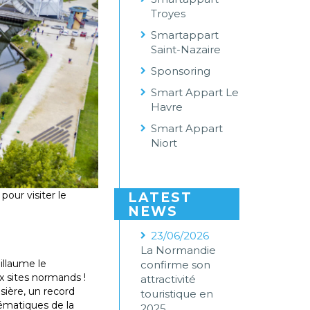
Troyes
Smartappart
Saint-Nazaire
Sponsoring
Smart Appart Le
Havre
Smart Appart
Niort
pour visiter le
LATEST
NEWS
23/06/2026
La Normandie
illaume le
confirme son
x sites normands !
attractivité
isière, un record
touristique en
lématiques de la
2025