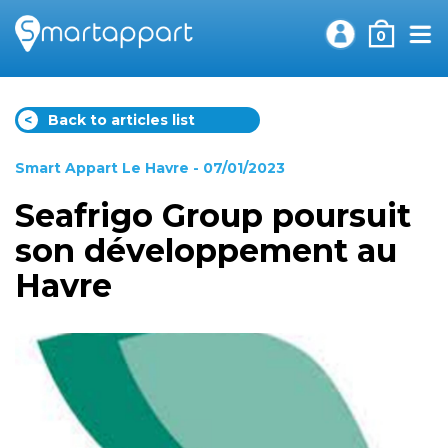
0
<
Back to articles list
Smart Appart Le Havre
- 07/01/2023
Seafrigo Group poursuit
son développement au
Havre