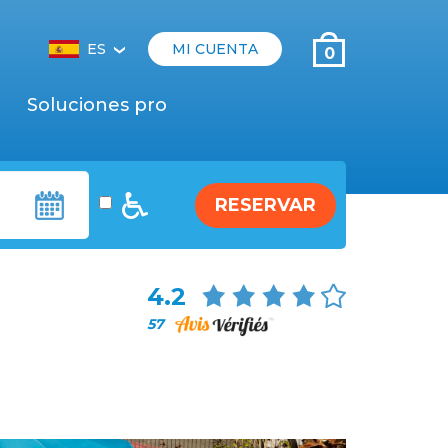
ES
MI CUENTA
0
‹
Soluciones pro
RESERVAR
4.2
57