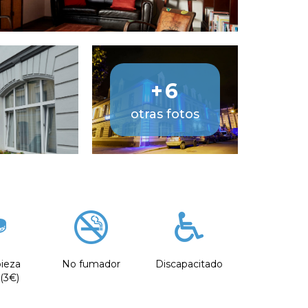
+6
otras fotos
pieza
No fumador
Discapacitado
 (3€)