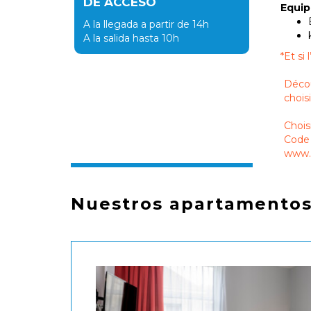
DE ACCESO
Equi
A la llegada a partir de 14h
A la salida hasta 10h
*
Et si
Décou
chois
Chois
Code 
www.s
Nuestros apartamentos,