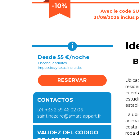
-10%
Avec le code SUM
31/08/2026 inclus p
Id
i
Desde 55 €/noche
B
1 noche, 2 adultos
impuestos y tasas incluidos
RESERVAR
Ubicad
resid
cuenta
estudi
CONTACTOS
establ
tél. +33 2 59 46 02 06
La ubi
saint.nazaire@smart-appart.fr
animad
costa 
VALIDEZ DEL CÓDIGO
ropa d