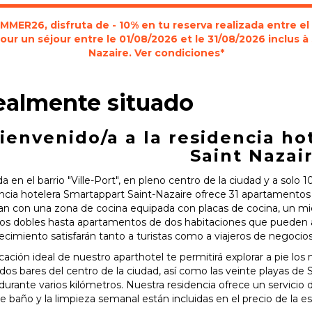
MER26, disfruta de - 10% en tu reserva realizada entre el
our un séjour entre le 01/08/2026 et le 31/08/2026 inclus 
Nazaire. Ver condiciones*
ealmente situado
ienvenido/a a la residencia h
Saint Nazair
a en el barrio "Ville-Port", en pleno centro de la ciudad y a solo 
encia hotelera Smartappart Saint-Nazaire ofrece 31 apartament
n con una zona de cocina equipada con placas de cocina, un micro
os dobles hasta apartamentos de dos habitaciones que pueden al
ecimiento satisfarán tanto a turistas como a viajeros de negocios
cación ideal de nuestro aparthotel te permitirá explorar a pie 
os bares del centro de la ciudad, así como las veinte playas de S
durante varios kilómetros. Nuestra residencia ofrece un servicio
e baño y la limpieza semanal están incluidas en el precio de la es