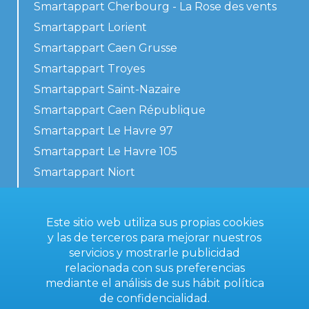
Smartappart Cherbourg - La Rose des vents
Smartappart Lorient
Smartappart Caen Grusse
Smartappart Troyes
Smartappart Saint-Nazaire
Smartappart Caen République
Smartappart Le Havre 97
Smartappart Le Havre 105
Smartappart Niort
Nuestros alojamientos
Este sitio web utiliza sus propias cookies
y las de terceros para mejorar nuestros
servicios y mostrarle publicidad
Contacta con nosotros
relacionada con sus preferencias
Condiciones generales
mediante el análisis de sus hábit
política
de confidencialidad
.
Aviso legal