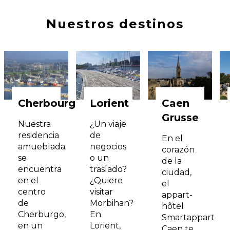
Nuestros destinos
Cherbourg
Lorient
Caen
Grusse
Nuestra
¿Un viaje
residencia
de
En el
amueblada
negocios
corazón
se
o un
de la
encuentra
traslado?
ciudad,
en el
¿Quiere
el
centro
visitar
appart-
de
Morbihan?
hôtel
Cherburgo,
En
Smartappart
en un
Lorient,
Caen te