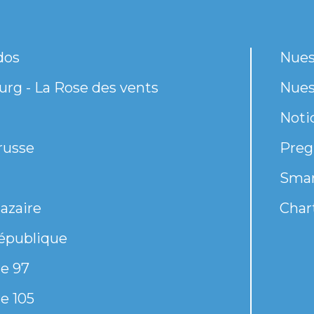
dos
Nues
rg - La Rose des vents
Nues
Noti
russe
Preg
Smar
azaire
Chart
épublique
e 97
e 105