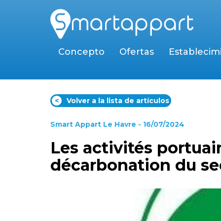
Concepto
Ofertas
Establecim
<
Volver a la lista de artículos
Smart Appart Le Havre
- 16/07/2024
Les activités portuai
décarbonation du se