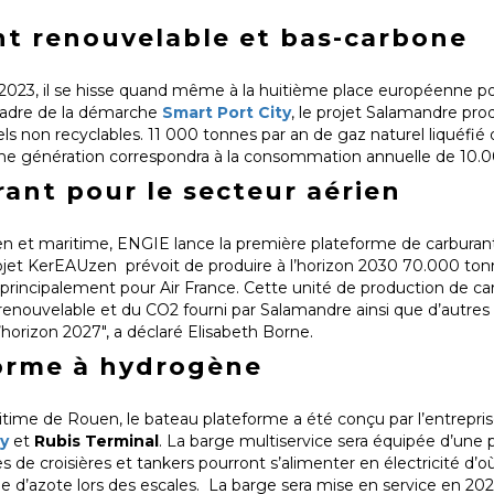
nt renouvelable et bas-carbone
 2023, il se hisse quand même à la huitième place européenne pou
cadre de la démarche
Smart Port City
, le projet Salamandre pr
els non recyclables. 11 000 tonnes par an de gaz naturel liquéfié 
ème génération correspondra à la consommation annuelle de 10.0
ant pour le secteur aérien
ien et maritime, ENGIE lance la première plateforme de carburan
rojet KerEAUzen prévoit de produire à l’horizon 2030 70.000 ton
principalement pour Air France. Cette unité de production de c
 renouvelable et du CO2 fourni par Salamandre ainsi que d’autres i
’horizon 2027", a déclaré Elisabeth Borne.
orme à hydrogène
aritime de Rouen, le bateau plateforme a été conçu par l’entrepri
y
et
Rubis Terminal
. La barge multiservice sera équipée d’une 
s de croisières et tankers pourront s’alimenter en électricité d’
e d’azote lors des escales. La barge sera mise en service en 20