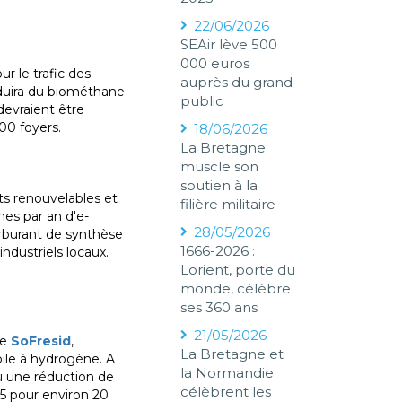
22/06/2026
SEAir lève 500
000 euros
r le trafic des
auprès du grand
oduira du biométhane
public
devraient être
00 foyers.
18/06/2026
La Bretagne
muscle son
soutien à la
ts renouvelables et
filière militaire
nes par an d'e-
28/05/2026
arburant de synthèse
1666-2026 :
ndustriels locaux.
Lorient, porte du
monde, célèbre
ses 360 ans
21/05/2026
se
SoFresid
,
La Bretagne et
pile à hydrogène. A
la Normandie
où une réduction de
célèbrent les
25 pour environ 20