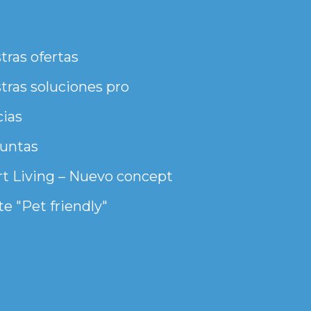
tras ofertas
tras soluciones pro
cias
untas
t Living – Nuevo concept
e "Pet friendly"