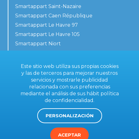
Smartappart Saint-Nazaire
Smartappart Caen République
Smartappart Le Havre 97
Smartappart Le Havre 105
Smartappart Niort
Nuestros alojamientos
Este sitio web utiliza sus propias cookies
y las de terceros para mejorar nuestros
servicios y mostrarle publicidad
Contacta con nosotros
relacionada con sus preferencias
Condiciones generales
mediante el análisis de sus hábit
política
de confidencialidad
.
Aviso legal
PERSONALIZACIÓN
ACEPTAR