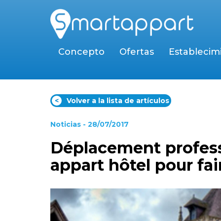
Concepto
Ofertas
Establecim
<
Volver a la lista de artículos
Noticias
- 28/07/2017
Déplacement professi
appart hôtel pour fa