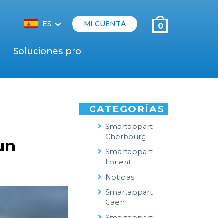
ES
MI CUENTA
0
‹
Soluciones pro
CATEGORÍAS
Smartappart
Cherbourg
un
Smartappart
Lorient
Noticias
Smartappart
Caen
Smartappart