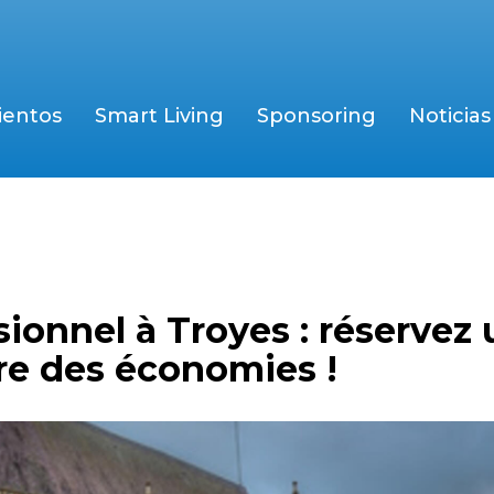
ientos
Smart Living
Sponsoring
Noticias
onnel à Troyes : réservez 
ire des économies !