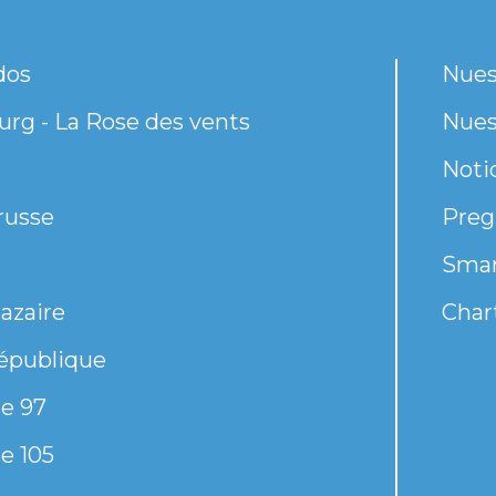
dos
Nues
rg - La Rose des vents
Nues
Noti
russe
Preg
Smar
azaire
Chart
épublique
e 97
e 105