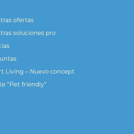
tras ofertas
tras soluciones pro
cias
untas
t Living – Nuevo concept
e "Pet friendly"