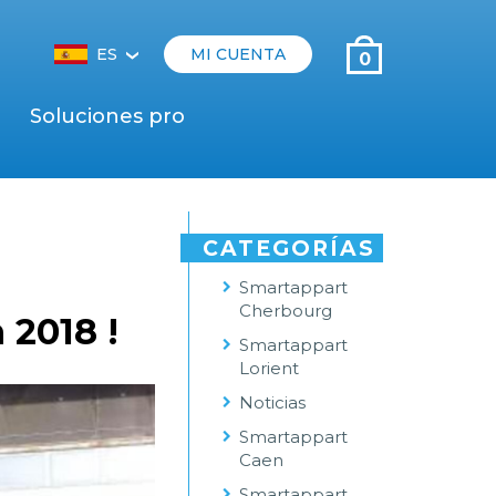
ES
MI CUENTA
0
‹
Soluciones pro
CATEGORÍAS
Smartappart
Cherbourg
 2018 !
Smartappart
Lorient
Noticias
Smartappart
Caen
Smartappart