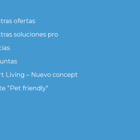
tras ofertas
tras soluciones pro
cias
untas
t Living – Nuevo concept
e "Pet friendly"