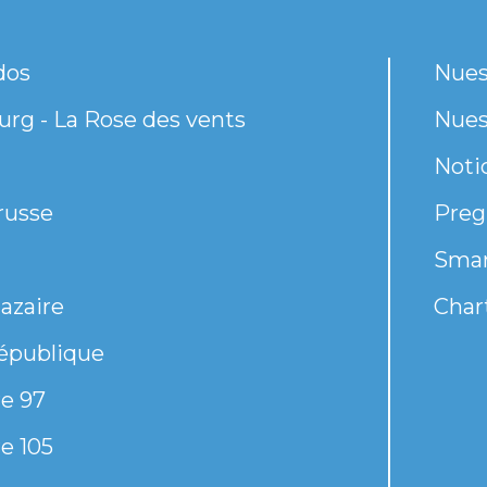
dos
Nues
rg - La Rose des vents
Nues
Noti
russe
Preg
Smar
azaire
Chart
épublique
e 97
e 105