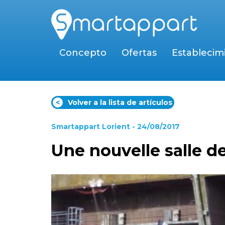
Concepto
Ofertas
Establecim
<
Volver a la lista de artículos
Smartappart Lorient
- 24/08/2017
Une nouvelle salle de