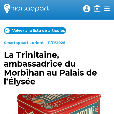
0
<
Volver a la lista de artículos
Smartappart Lorient
- 11/11/2025
La Trinitaine,
ambassadrice du
Morbihan au Palais de
l’Élysée