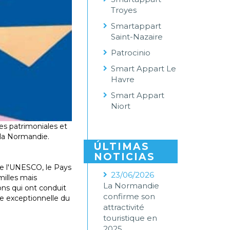
Troyes
Smartappart
Saint-Nazaire
Patrocinio
Smart Appart Le
Havre
Smart Appart
Niort
ives patrimoniales et
 la Normandie.
ÚLTIMAS
NOTICIAS
de l'UNESCO, le Pays
23/06/2026
milles mais
La Normandie
sons qui ont conduit
confirme son
e exceptionnelle du
attractivité
touristique en
2025