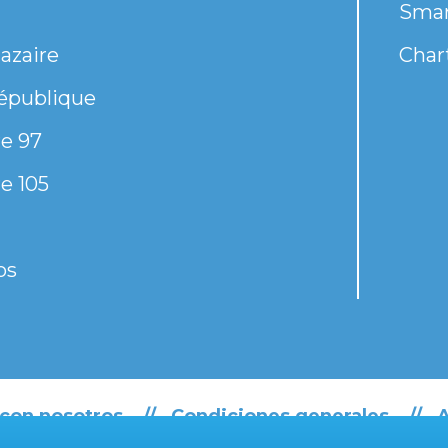
Smar
azaire
Chart
épublique
e 97
e 105
os
 con nosotros
Condiciones generales
A