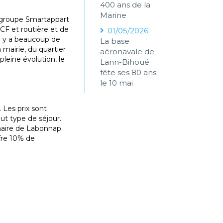
400 ans de la
Marine
e groupe Smartappart
CF et routière et de
01/05/2026
Il y a beaucoup de
La base
 mairie, du quartier
aéronavale de
leine évolution, le
Lann-Bihoué
fête ses 80 ans
le 10 mai
.
Les prix sont
ut type de séjour.
naire de Labonnap.
ffre 10% de