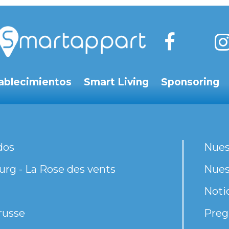
ablecimientos
Smart Living
Sponsoring
dos
Nues
rg - La Rose des vents
Nues
Noti
russe
Preg