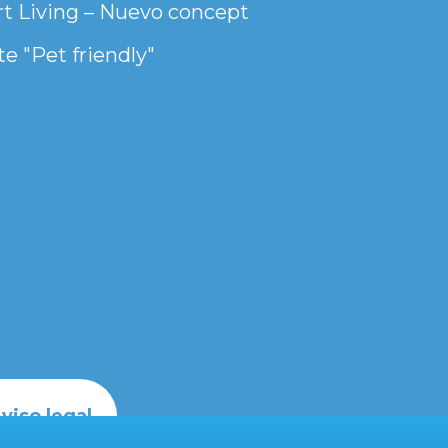
t Living – Nuevo concept
e "Pet friendly"
viso legal