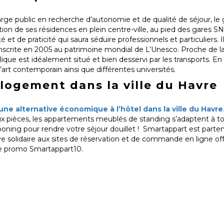
large public en recherche d’autonomie et de qualité de séjour, l
on de ses résidences en plein centre-ville, au pied des gares SN
 et de praticité qui saura séduire professionnels et particuliers. 
e inscrite en 2005 au patrimoine mondial de L’Unesco. Proche de la
que est idéalement situé et bien desservi par les transports. En p
d’art contemporain ainsi que différentes universités.
 logement dans la ville du Havre
ne alternative économique à l’hôtel dans la ville du Havre
eux pièces, les appartements meublés de standing s’adaptent à to
ooning pour rendre votre séjour douillet ! Smartappart est parte
ive solidaire aux sites de réservation et de commande en ligne o
de promo Smartappart10.