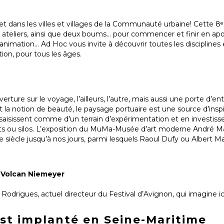
et dans les villes et villages de la Communauté urbaine! Cette 8ᵉ 
 ateliers, ainsi que deux boums… pour commencer et finir en ap
animation… Ad Hoc vous invite à découvrir toutes les disciplines 
tion, pour tous les âges.
rture sur le voyage, l’ailleurs, l’autre, mais aussi une porte d’ent
 la notion de beauté, le paysage portuaire est une source d’inspi
 saisissent comme d’un terrain d’expérimentation et en investis
ôts ou silos. L’exposition du MuMa-Musée d’art moderne André Ma
e siècle jusqu’à nos jours, parmi lesquels Raoul Dufy ou Albert M
u Volcan Niemeyer
 Rodrigues, actuel directeur du Festival d’Avignon, qui imagine ic
st implanté en Seine-Maritime