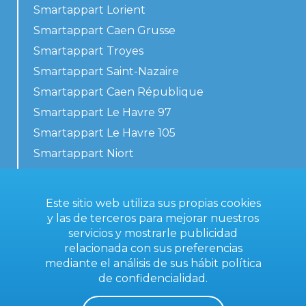
Smartappart Lorient
Smartappart Caen Grusse
Smartappart Troyes
Smartappart Saint-Nazaire
Smartappart Caen République
Smartappart Le Havre 97
Smartappart Le Havre 105
Smartappart Niort
Nuestros alojamientos
Este sitio web utiliza sus propias cookies
y las de terceros para mejorar nuestros
servicios y mostrarle publicidad
Contacta con nosotros
relacionada con sus preferencias
Condiciones generales
mediante el análisis de sus hábit
política
de confidencialidad
.
Aviso legal