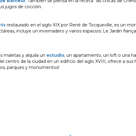
 de Barfleur
. Tambien se piensa en la receta “las chicas de Che
us jugos de cocción.
ets
restaurado en el siglo XIX por René de Tocqueville, es un m
reas, incluye un invernadero y varios espacios: Le Jardin français
us maletas y alquila un
estudio
, un apartamento, un loft o una ha
l centro de la ciudad en un edificio del siglo XVIII, ofrece a su
useos, parques y monumentos!