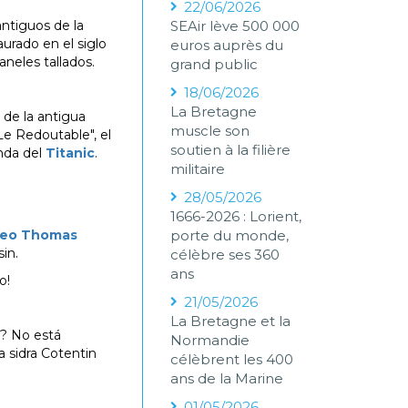
22/06/2026
ntiguos de la
SEAir lève 500 000
aurado en el siglo
euros auprès du
neles tallados.
grand public
18/06/2026
La Bretagne
 de la antigua
muscle son
Le Redoutable", el
soutien à la filière
enda del
Titanic
.
militaire
28/05/2026
1666-2026 : Lorient,
eo Thomas
porte du monde,
in.
célèbre ses 360
ans
o!
21/05/2026
La Bretagne et la
a? No está
Normandie
 sidra Cotentin
célèbrent les 400
ans de la Marine
01/05/2026