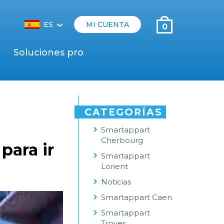
ES
MI CUENTA
0
‹
Soluciones pro
CATEGORÍAS
Smartappart
Cherbourg
para ir
Smartappart
Lorient
Noticias
Smartappart Caen
Smartappart
Troyes