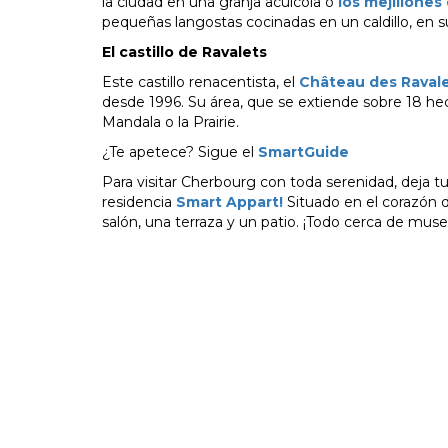
la ciudad en una granja acuícola o
los mejillones
pequeñas langostas cocinadas en un caldillo, en s
El castillo de Ravalets
Este castillo renacentista, el
Château des Raval
desde 1996. Su área, que se extiende sobre 18 hectá
Mandala o la Prairie.
¿Te apetece? Sigue el
SmartGuide
Para visitar Cherbourg con toda serenidad, deja t
residencia
Smart Appart!
Situado en el corazón de
salón, una terraza y un patio. ¡Todo cerca de m