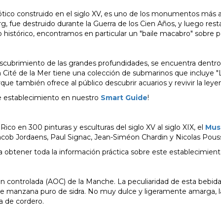
ótico construido en el siglo XV, es uno de los monumentos más a
g, fue destruido durante la Guerra de los Cien Años, y luego rest
histórico, encontramos en particular un "baile macabro" sobre pa
escubrimiento de las grandes profundidades, se encuentra dentro
 Cité de la Mer tiene una colección de submarinos que incluye "
ue también ofrece al público descubrir acuarios y revivir la ley
te establecimiento en nuestro
Smart Guide
!
ico en 300 pinturas y esculturas del siglo XV al siglo XIX, el
Mus
Jacob Jordaens, Paul Signac, Jean-Siméon Chardin y Nicolas Pouss
a obtener toda la información práctica sobre este establecimient
 controlada (AOC) de la Manche. La peculiaridad de esta bebid
de manzana puro de sidra. No muy dulce y ligeramente amarga, la
 de cordero.