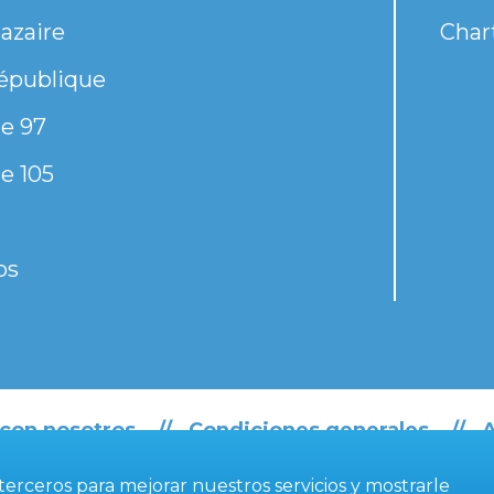
azaire
Chart
épublique
e 97
e 105
os
 con nosotros
Condiciones generales
A
e terceros para mejorar nuestros servicios y mostrarle