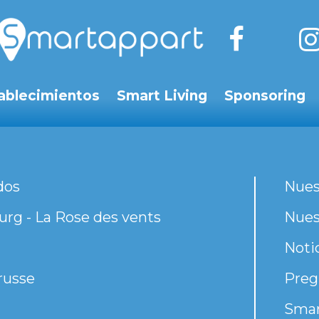
ablecimientos
Smart Living
Sponsoring
dos
Nues
rg - La Rose des vents
Nues
Noti
russe
Preg
Smar