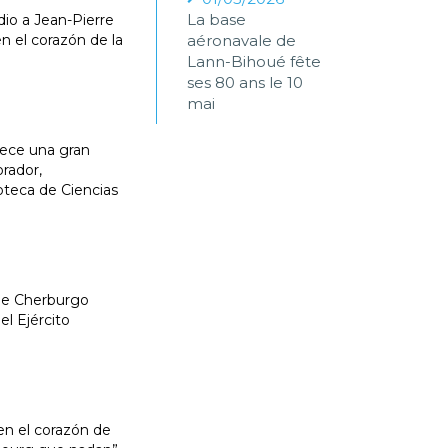
La base
io a Jean-Pierre
en el corazón de la
aéronavale de
Lann-Bihoué fête
ses 80 ans le 10
mai
rece una gran
rador,
oteca de Ciencias
 de Cherburgo
el Ejército
en el corazón de