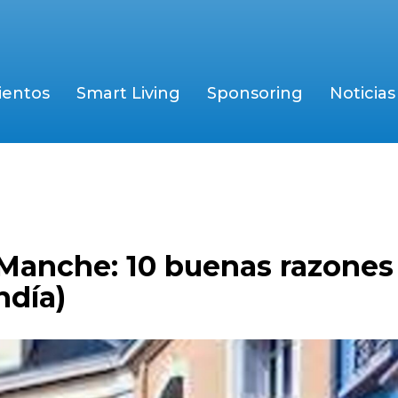
ientos
Smart Living
Sponsoring
Noticias
Manche: 10 buenas razones 
ndía)