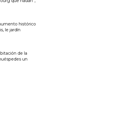
rbourg que nadan”,
onumento histórico
, le jardín
bitación de la
s huéspedes un