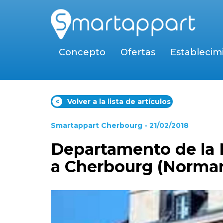
Concepto
Ofertas
Establecim
<
Volver a la lista de artículos
Smartappart Cherbourg
- 21/02/2018
Departamento de la 
a Cherbourg (Norma