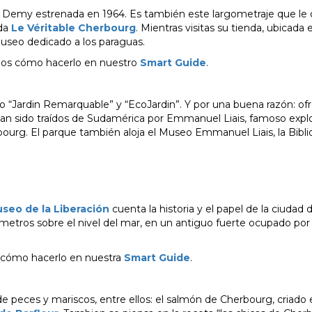
 Demy estrenada en 1964. Es también este largometraje que le d
ada
Le Véritable Cherbourg
. Mientras visitas su tienda, ubicada 
 museo dedicado a los paraguas.
amos cómo hacerlo en nuestro
Smart Guide
.
 “Jardin Remarquable” y “EcoJardin”. Y por una buena razón: of
 han sido traídos de Sudamérica por Emmanuel Liais, famoso explo
bourg. El parque también aloja el Museo Emmanuel Liais, la Bibli
seo de la Liberación
cuenta la historia y el papel de la ciudad
metros sobre el nivel del mar, en un antiguo fuerte ocupado por 
s cómo hacerlo en nuestra
Smart Guide
.
e peces y mariscos, entre ellos: el salmón de Cherbourg, criado 