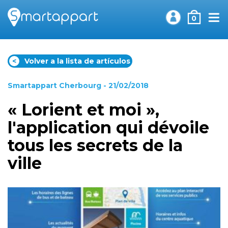
0
<
Volver a la lista de artículos
Smartappart Cherbourg
- 21/02/2018
« Lorient et moi »,
l'application qui dévoile
tous les secrets de la
ville