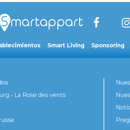
ablecimientos
Smart Living
Sponsoring
dos
Nues
rg - La Rose des vents
Nues
Noti
russe
Preg