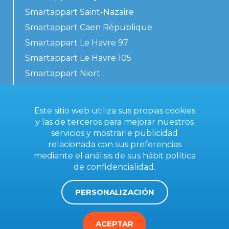
Smartappart Saint-Nazaire
Smartappart Caen République
Smartappart Le Havre 97
Smartappart Le Havre 105
Smartappart Niort
Nuestros alojamientos
Este sitio web utiliza sus propias cookies
y las de terceros para mejorar nuestros
servicios y mostrarle publicidad
Contacta con nosotros
relacionada con sus preferencias
Condiciones generales
mediante el análisis de sus hábit
política
de confidencialidad
.
Aviso legal
PERSONALIZACIÓN
ACEPTAR