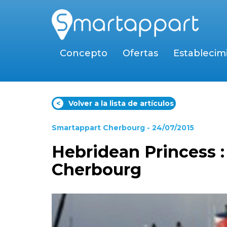
Concepto
Ofertas
Establecim
<
Volver a la lista de artículos
Smartappart Cherbourg
- 24/07/2015
Hebridean Princess :
Cherbourg