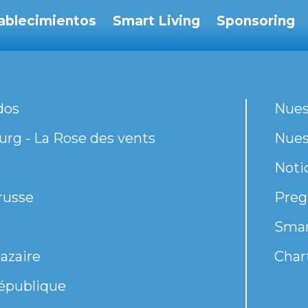
ablecimientos
Smart Living
Sponsoring
dos
Nues
rg - La Rose des vents
Nues
Noti
russe
Preg
Smar
azaire
Chart
épublique