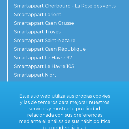
Smartappart Cherbourg - La Rose des vents
Smartappart Lorient
Smartappart Caen Grusse
Smartappart Troyes
Smartappart Saint-Nazaire
Smartappart Caen République
Smartappart Le Havre 97
Smartappart Le Havre 105
Smartappart Niort
Nuestros alojamientos
Este sitio web utiliza sus propias cookies
y las de terceros para mejorar nuestros
servicios y mostrarle publicidad
Contacta con nosotros
relacionada con sus preferencias
Condiciones generales
mediante el análisis de sus hábit
política
de confidencialidad
.