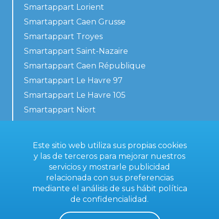
Smartappart Lorient
Smartappart Caen Grusse
Smartappart Troyes
Smartappart Saint-Nazaire
Smartappart Caen République
Smartappart Le Havre 97
Smartappart Le Havre 105
Smartappart Niort
Nuestros alojamientos
Este sitio web utiliza sus propias cookies
y las de terceros para mejorar nuestros
servicios y mostrarle publicidad
Contacta con nosotros
relacionada con sus preferencias
Condiciones generales
mediante el análisis de sus hábit
política
de confidencialidad
.
Aviso legal